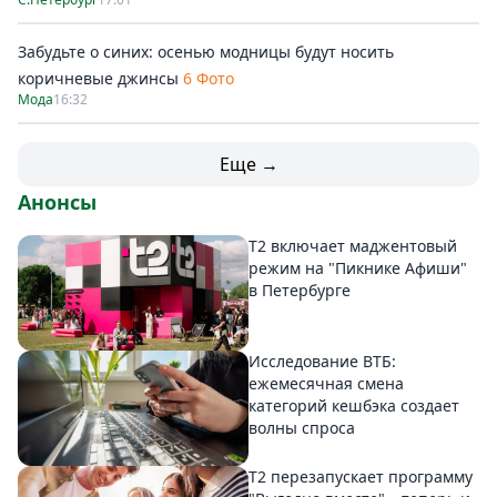
Забудьте о синих: осенью модницы будут носить
коричневые джинсы
6 Фото
Мода
16:32
Еще →
Анонсы
Т2 включает маджентовый
режим на "Пикнике Афиши"
в Петербурге
Исследование ВТБ:
ежемесячная смена
категорий кешбэка создает
волны спроса
Т2 перезапускает программу