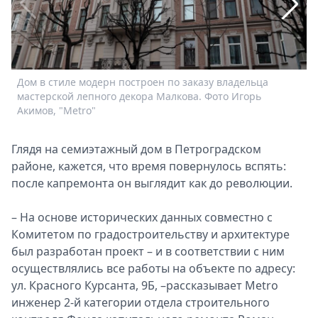
Спецпроекты
Звезды
Выборы
2026
Дом в стиле модерн построен по заказу владельца
И
Скачай
мастерской лепного декора Малкова. Фото Игорь
в
Metro
Акимов, "Metro"
Глядя на семиэтажный дом в Петроградском
районе, кажется, что время повернулось вспять:
после капремонта он выглядит как до революции.
– На основе исторических данных совместно с
Комитетом по градостроительству и архитектуре
был разработан проект – и в соответствии с ним
осуществлялись все работы на объекте по адресу:
ул. Красного Курсанта, 9Б, –рассказывает Metro
инженер 2-й категории отдела строительного