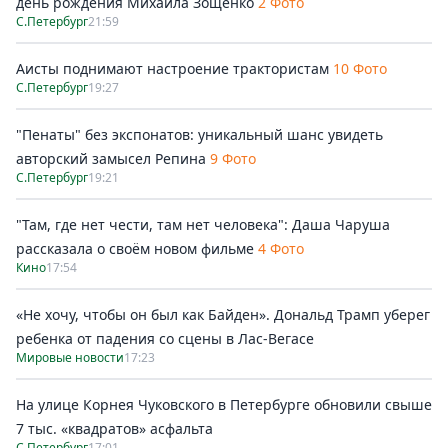
день рождения Михаила Зощенко
2 Фото
С.Петербург
21:59
Аисты поднимают настроение трактористам
10 Фото
С.Петербург
19:27
"Пенаты" без экспонатов: уникальный шанс увидеть
авторский замысел Репина
9 Фото
С.Петербург
19:21
"Там, где нет чести, там нет человека": Даша Чаруша
рассказала о своём новом фильме
4 Фото
Кино
17:54
«Не хочу, чтобы он был как Байден». Дональд Трамп уберег
ребенка от падения со сцены в Лас-Вегасе
Мировые новости
17:23
На улице Корнея Чуковского в Петербурге обновили свыше
7 тыс. «квадратов» асфальта
С.Петербург
17:01