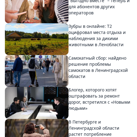
"Выгодно вместе" – теперь и
для абонентов других
операторов
Зубры в онлайне: Т2
оцифровал места отдыха и
наблюдения за дикими
животными в Ленобласти
Самокатный сбор: найдено
решение проблемы
самокатов в Ленинградской
области
Блогер, которого хотят
оштрафовать за ремонт
дорог, встретился с «Новыми
людьми»
В Петербурге и
Ленинградской области
растет потребление