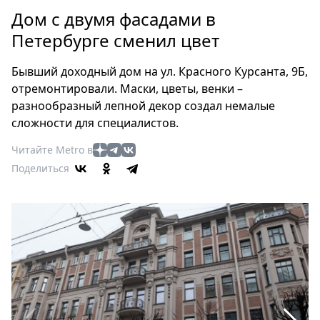
Петербург
Дом с двумя фасадами в
Россия
Петербурге сменил цвет
Мир
Здоровье
Бывший доходный дом на ул. Красного Курсанта, 9Б,
Еда
отремонтировали. Маски, цветы, венки –
Туризм
разнообразный лепной декор создал немалые
Мода
сложности для специалистов.
Театр
Читайте Metro в
Кино
Поделиться
Афиша
Книги
Выставки
Пресс-
релизы
О
Metro
Стримы