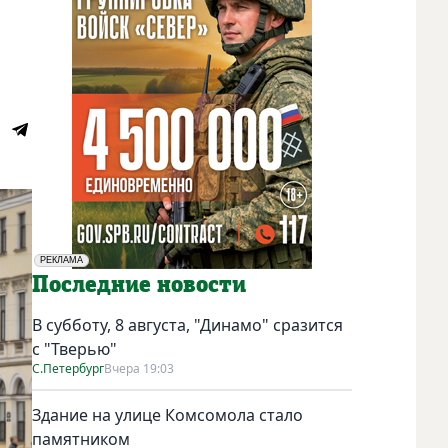
РЕКЛАМА
Социальная реклама
Последние новости
В субботу, 8 августа, "Динамо" сразится
с "Тверью"
С.Петербург
Вчера 19:03
Здание на улице Комсомола стало
памятником