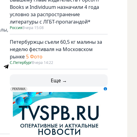
Books и Individuum назначили 4 года
условно за распространение
литературы с ЛГБТ-пропагандой*
Россия
Вчера 15:08
алы,
Петербуржцы съели 60,5 кг малины за
неделю фестиваля на Московском
рынке
5 Фото
С.Петербург
Вчера 14:22
Еще →
erid: LdtCK5udn
АО "ГАТР", ИНН: 7841320717
РЕКЛАМА