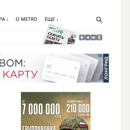
РА ↓
О METRO
ЕЩЕ ↓