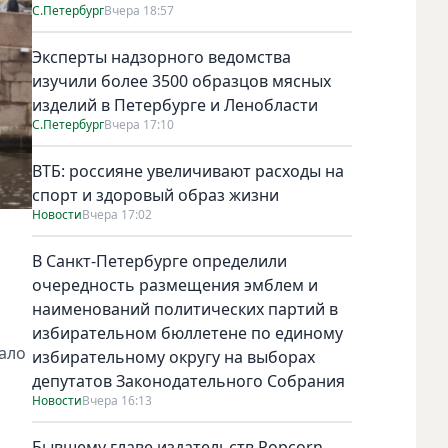
С.Петербург
Вчера 18:57
Эксперты надзорного ведомства
изучили более 3500 образцов мясных
изделий в Петербурге и Ленобласти
С.Петербург
Вчера 17:10
ВТБ: россияне увеличивают расходы на
спорт и здоровый образ жизни
Новости
Вчера 17:02
В Санкт-Петербурге определили
очередность размещения эмблем и
наименований политических партий в
избирательном бюллетене по единому
ало
избирательному округу на выборах
депутатов Законодательного Собрания
Новости
Вчера 16:13
Бывшему главе издательств Popcorn