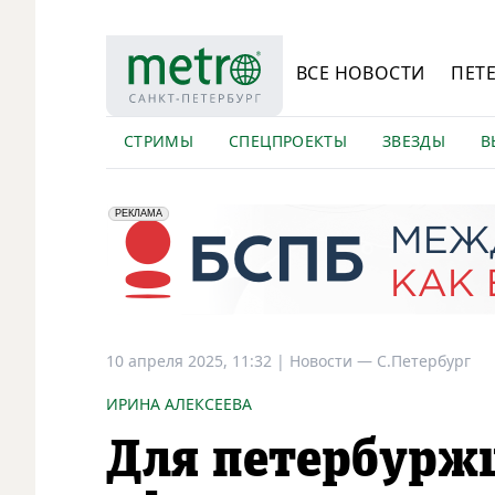
ВСЕ НОВОСТИ
ПЕТ
СТРИМЫ
СПЕЦПРОЕКТЫ
ЗВЕЗДЫ
В
erid: 2VfnxyFybV5
ПАО "Банк "Санкт-Петербург", ИНН: 7831000027
РЕКЛАМА
10 апреля 2025, 11:32
|
Новости —
С.Петербург
ИРИНА АЛЕКСЕЕВА
Для петербурж