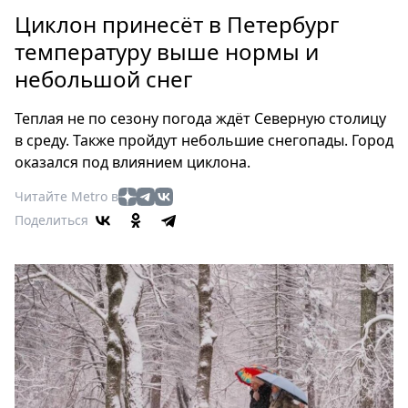
Петербург
Циклон принесёт в Петербург
Россия
температуру выше нормы и
Мир
небольшой снег
Здоровье
Еда
Теплая не по сезону погода ждёт Северную столицу
Туризм
в среду. Также пройдут небольшие снегопады. Город
Мода
оказался под влиянием циклона.
Театр
Читайте Metro в
Кино
Поделиться
Афиша
Книги
Выставки
Пресс-
релизы
О
Metro
Стримы