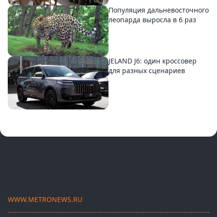
Популяция дальневосточного
леопарда выросла в 6 раз
JELAND J6: один кроссовер
для разных сценариев
WWW.METRONEWS.RU