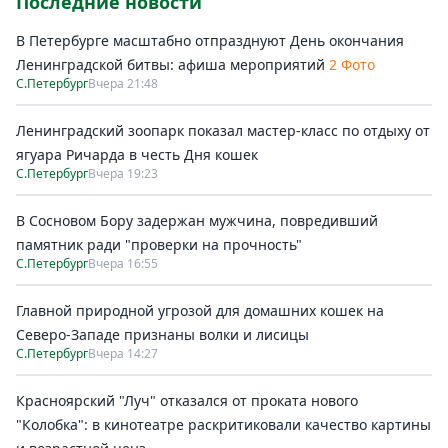
Последние новости
В Петербурге масштабно отпразднуют День окончания
Ленинградской битвы: афиша мероприятий
2 Фото
С.Петербург
Вчера 21:48
Ленинградский зоопарк показал мастер-класс по отдыху от
ягуара Ричарда в честь Дня кошек
С.Петербург
Вчера 19:23
В Сосновом Бору задержан мужчина, повредивший
памятник ради "проверки на прочность"
С.Петербург
Вчера 16:55
Главной природной угрозой для домашних кошек на
Северо-Западе признаны волки и лисицы
С.Петербург
Вчера 14:27
Красноярский "Луч" отказался от проката нового
"Колобка": в кинотеатре раскритиковали качество картины