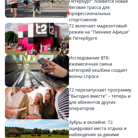
Петербург" появится новая
беговая трасса для
профессиональных
спортсменов
Т2 включает маджентовый
режим на "Пикнике Афиши"
в Петербурге
Исследование ВТБ:
ежемесячная смена
категорий кешбэка создает
волны спроса
Т2 перезапускает программу
"Выгодно вместе" – теперь и
для абонентов других
операторов
Зубры в онлайне: Т2
оцифровал места отдыха и
наблюдения за дикими