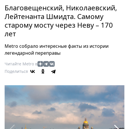
Петербург
Благовещенский, Николаевский,
Россия
Лейтенанта Шмидта. Cамому
Мир
старому мосту через Неву – 170
Здоровье
лет
Еда
Туризм
Metro собрало интересные факты из истории
Мода
легендарной переправы
Театр
Читайте Metro в
Кино
Поделиться
Афиша
Книги
Выставки
Пресс-
релизы
О
Metro
Стримы