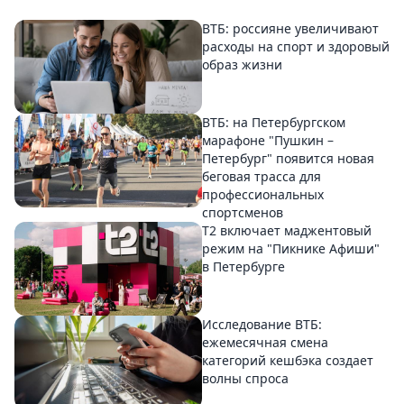
ВТБ: россияне увеличивают
расходы на спорт и здоровый
образ жизни
ВТБ: на Петербургском
марафоне "Пушкин –
Петербург" появится новая
беговая трасса для
профессиональных
спортсменов
Т2 включает маджентовый
режим на "Пикнике Афиши"
в Петербурге
Исследование ВТБ:
ежемесячная смена
категорий кешбэка создает
волны спроса