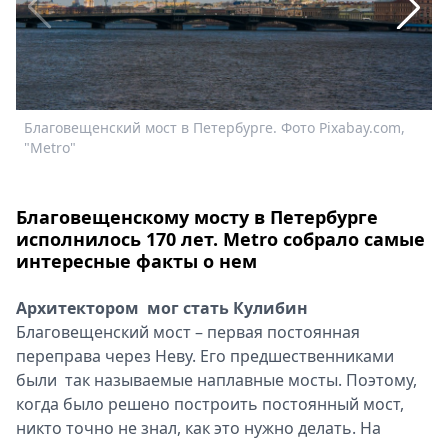
Спецпроекты
Звезды
Выборы
2026
Скачай
Благовещенский мост в Петербурге. Фото Pixabay.com,
Б
Metro
"Metro"
p
Благовещенскому мосту в Петербурге
исполнилось 170 лет. Metro cобрало самые
интересные факты о нем
Архитектором мог стать Кулибин
Благовещенский мост – первая постоянная
переправа через Неву. Его предшественниками
были так называемые наплавные мосты. Поэтому,
когда было решено построить постоянный мост,
никто точно не знал, как это нужно делать. На