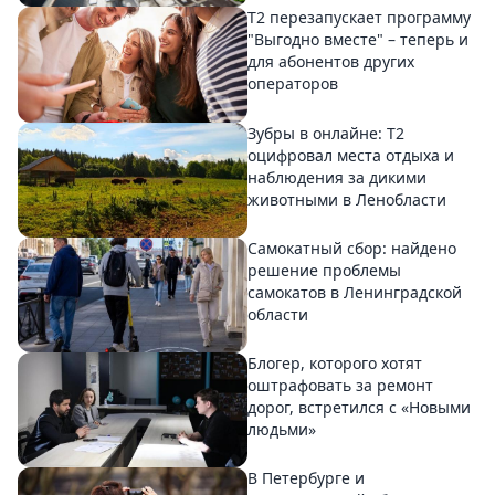
Т2 перезапускает программу
"Выгодно вместе" – теперь и
для абонентов других
операторов
Зубры в онлайне: Т2
оцифровал места отдыха и
наблюдения за дикими
животными в Ленобласти
Самокатный сбор: найдено
решение проблемы
самокатов в Ленинградской
области
Блогер, которого хотят
оштрафовать за ремонт
дорог, встретился с «Новыми
людьми»
В Петербурге и