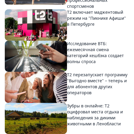
профессиональных
спортсменов
Т2 включает маджентовый
режим на "Пикнике Афиши"
в Петербурге
Исследование ВТБ:
ежемесячная смена
категорий кешбэка создает
волны спроса
Т2 перезапускает программу
"Выгодно вместе" – теперь и
для абонентов других
операторов
Зубры в онлайне: Т2
оцифровал места отдыха и
наблюдения за дикими
животными в Ленобласти