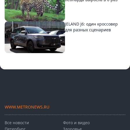
JELAND J6: один кроссовер
для разных сценариев
WWW.METRONEWS.RU
Все новости
Фото и видео
Петербург
Здоровье