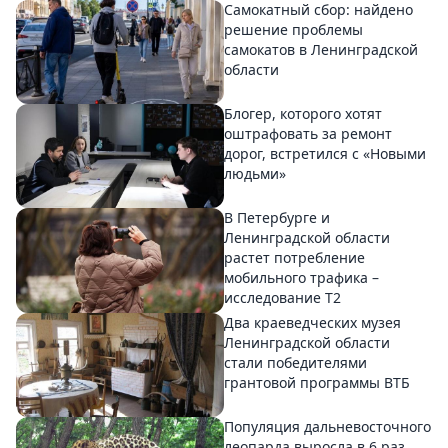
Самокатный сбор: найдено
решение проблемы
самокатов в Ленинградской
области
Блогер, которого хотят
оштрафовать за ремонт
дорог, встретился с «Новыми
людьми»
В Петербурге и
Ленинградской области
растет потребление
мобильного трафика –
исследование T2
Два краеведческих музея
Ленинградской области
стали победителями
грантовой программы ВТБ
Популяция дальневосточного
леопарда выросла в 6 раз