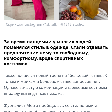
Спецпроекты
Звезды
Выборы
2026
Скриншот Instagram @sk_silk_, @1313.studio.
Скачай
Metro
За время пандемии у многих людей
поменялся стиль в одежде. Стали отдавать
предпочтение чему-то свободному,
комфортному, вроде спортивных
костюмов.
Также появился новый тренд на "бельевой" стиль. К
топам и майкам в бельевом стиле вопросов нет.
Однако зачастую комбинации и шелковые костюмы
вправду выглядят как пижама.
Журналист Metro пообщалась со стилистами и
выяснила, чем обусловлен этот тренд, кому