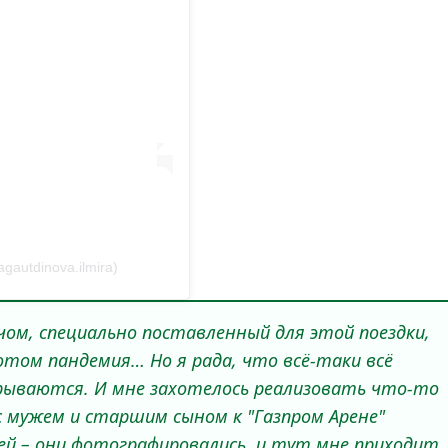
autdinova.ilmira)
ом, специально поставленный для этой поездки,
потом пандемия… Но я рада, что всё-таки всё
рываются. И мне захотелось реализовать что-то
с мужем и старшим сыном к "Газпром Арене"
ей – они фотографировались, и тут мне приходит