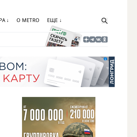
РА ↓
О METRO
ЕЩЕ ↓