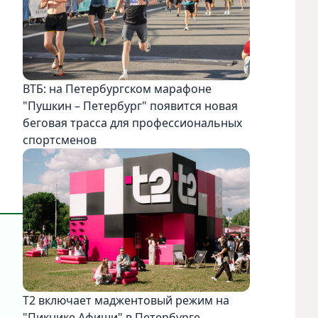
ВТБ: на Петербургском марафоне
"Пушкин – Петербург" появится новая
беговая трасса для профессиональных
спортсменов
Т2 включает маджентовый режим на
"Пикнике Афиши" в Петербурге