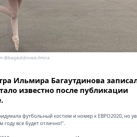
m @bagautdinova.ilmira
тра Ильмира Багаутдинова записа
стало известно после публикации
.
ридумала футбольный костюм и номер к ЕВРО2020, но ув
м году все будет отлично!".