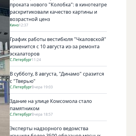
проката нового "Колобка": в кинотеатре
раскритиковали качество картины и
возрастной ценз
Кино
12:37
График работы вестибюля "Чкаловской"
изменится с 10 августа из-за ремонта
эскалаторов
С.Петербург
11:24
В субботу, 8 августа, "Динамо" сразится
с "Тверью"
С.Петербург
Вчера 19:03
Здание на улице Комсомола стало
памятником
С.Петербург
Вчера 18:57
Эксперты надзорного ведомства
изучили более 3500 образцов мясных