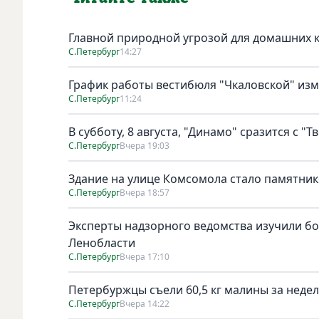
Главной природной угрозой для домашних к
С.Петербург
14:27
График работы вестибюля "Чкаловской" изме
С.Петербург
11:24
В субботу, 8 августа, "Динамо" сразится с "Т
С.Петербург
Вчера 19:03
Здание на улице Комсомола стало памятни
С.Петербург
Вчера 18:57
Эксперты надзорного ведомства изучили бо
Ленобласти
С.Петербург
Вчера 17:10
Петербуржцы съели 60,5 кг малины за неде
С.Петербург
Вчера 14:22