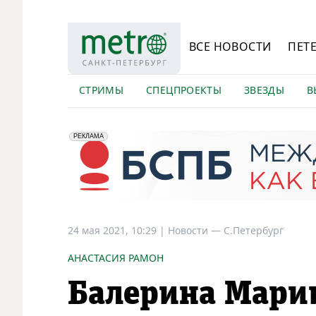
ВСЕ НОВОСТИ
ПЕТ
СТРИМЫ
СПЕЦПРОЕКТЫ
ЗВЕЗДЫ
В
erid: 2VfnxyFybV5
ПАО "Банк "Санкт-Петербург", ИНН: 7831000027
РЕКЛАМА
24 мая 2021, 10:29
|
Новости —
С.Петербург
АНАСТАСИЯ РАМОН
Балерина Марии