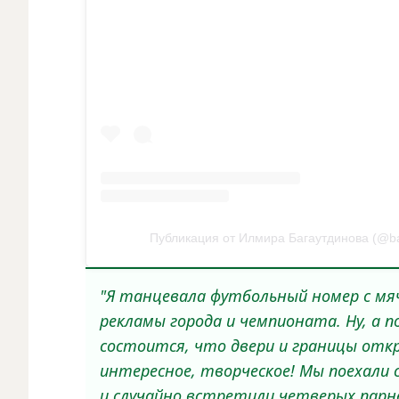
Публикация от Илмира Багаутдинова (@bag
"Я танцевала футбольный номер с мяч
рекламы города и чемпионата. Ну, а 
состоится, что двери и границы отк
интересное, творческое! Мы поехали 
и случайно встретили четверых парн