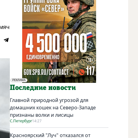
 мяч
РЕКЛАМА
Социальная реклама
Последние новости
Главной природной угрозой для
домашних кошек на Северо-Западе
признаны волки и лисицы
С.Петербург
14:27
Красноярский "Луч" отказался от