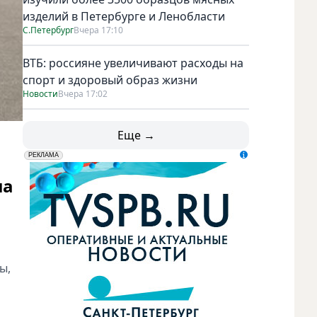
изделий в Петербурге и Ленобласти
С.Петербург
Вчера 17:10
ВТБ: россияне увеличивают расходы на
спорт и здоровый образ жизни
Новости
Вчера 17:02
Еще →
erid: LdtCK5udn
АО "ГАТР", ИНН: 7841320717
РЕКЛАМА
ла
ы,