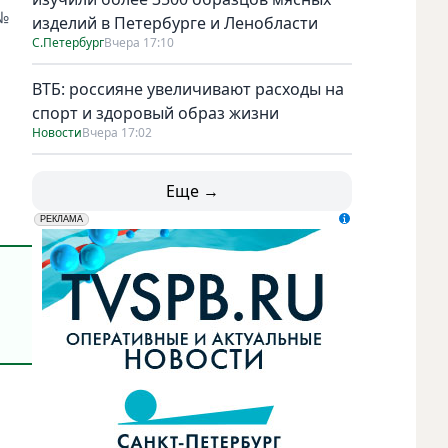
 №
изделий в Петербурге и Ленобласти
С.Петербург
Вчера 17:10
ВТБ: россияне увеличивают расходы на
спорт и здоровый образ жизни
Новости
Вчера 17:02
Еще →
erid: LdtCK5udn
АО "ГАТР", ИНН: 7841320717
РЕКЛАМА