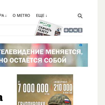
РА ↓
О METRO
ЕЩЕ ↓
а