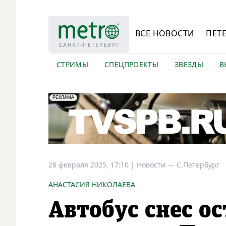
ВСЕ НОВОСТИ
ПЕТ
СТРИМЫ
СПЕЦПРОЕКТЫ
ЗВЕЗДЫ
В
erid: LdtCK5Efv
АО "ГАТР", ИНН: 7841320717
РЕКЛАМА
28 февраля 2025, 17:10
|
Новости —
С.Петербург
АНАСТАСИЯ НИКОЛАЕВА
Автобус снес о