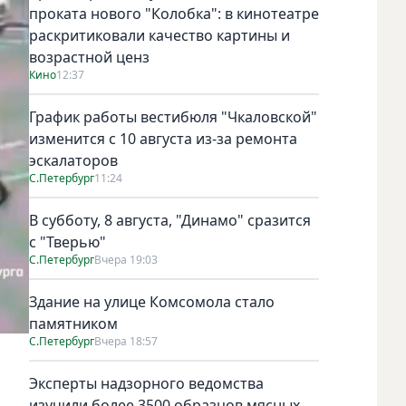
проката нового "Колобка": в кинотеатре
раскритиковали качество картины и
возрастной ценз
Кино
12:37
График работы вестибюля "Чкаловской"
изменится с 10 августа из-за ремонта
эскалаторов
С.Петербург
11:24
В субботу, 8 августа, "Динамо" сразится
с "Тверью"
С.Петербург
Вчера 19:03
Здание на улице Комсомола стало
памятником
С.Петербург
Вчера 18:57
Эксперты надзорного ведомства
изучили более 3500 образцов мясных