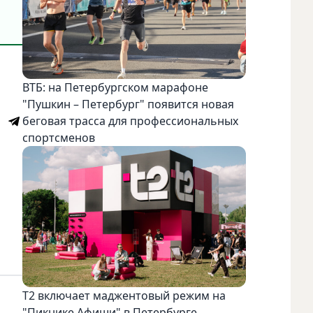
ВТБ: на Петербургском марафоне
"Пушкин – Петербург" появится новая
беговая трасса для профессиональных
спортсменов
Т2 включает маджентовый режим на
"Пикнике Афиши" в Петербурге