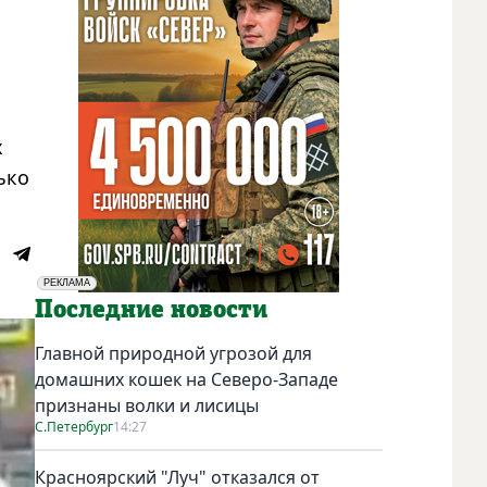
х
ько
РЕКЛАМА
Социальная реклама
Последние новости
Главной природной угрозой для
домашних кошек на Северо-Западе
признаны волки и лисицы
С.Петербург
14:27
Красноярский "Луч" отказался от