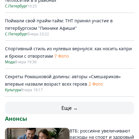
теплосетей в 8 районах
С.Петербург
10:25
Поймали свой прайм-тайм: ТНТ принял участие в
петербургском "Пикнике Афиши"
С.Петербург
Вчера 23:22
Спортивный стиль из нулевых вернулся: как носить капри
и брюки с отворотами
7 Фото
Мода
Вчера 19:36
Секреты Ромашковой долины: авторы «Смешариков»
впервые назвали возраст всех героев
2 Фото
Культура
Вчера 18:17
Еще →
Анонсы
ВТБ: россияне увеличивают
расходы на спорт и здоровый