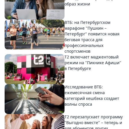
образ жизни
ВТБ: на Петербургском
марафоне "Пушкин –
Петербург" появится новая
беговая трасса для
профессиональных
спортсменов
Т2 включает маджентовый
режим на "Пикнике Афиши"
в Петербурге
Исследование ВТБ:
ежемесячная смена
категорий кешбэка создает
волны спроса
Т2 перезапускает программу
"Выгодно вместе" – теперь и
для абонентов других