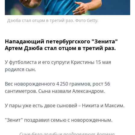
Спецпроекты
Звезды
Дзюба стал отцом в третий раз. Фото Getty.
Выборы
2026
Скачай
Нападающий петербургского "Зенита"
Metro
Артем Дзюба стал отцом в третий раз.
У футболиста и его супруги Кристины 15 мая
родился сын.
Вес новорожденного 4 250 граммов, рост 56
сантиметров. Сына назвали Александром.
У пары уже есть двое сыновей – Никита и Максим.
"Зенит" поздравил семью с новорожденным.
Сине-бело-голубые поздравляют Артема