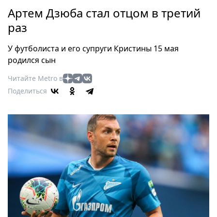
Петербург
Артем Дзюба стал отцом в третий
Россия
раз
Мир
Здоровье
У футболиста и его супруги Кристины 15 мая
Еда
родился сын
Туризм
Читайте Metro в
Мода
Поделиться
Театр
Кино
Афиша
Книги
Выставки
Пресс-
релизы
О
Metro
Стримы