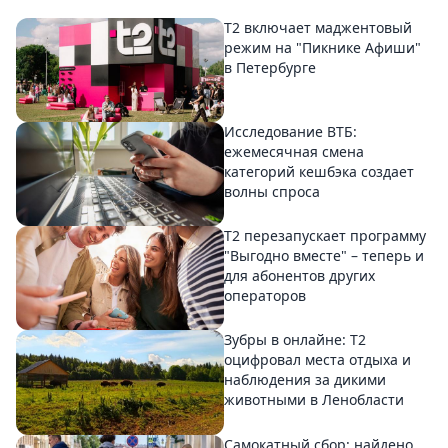
Т2 включает маджентовый
режим на "Пикнике Афиши"
в Петербурге
Исследование ВТБ:
ежемесячная смена
категорий кешбэка создает
волны спроса
Т2 перезапускает программу
"Выгодно вместе" – теперь и
для абонентов других
операторов
Зубры в онлайне: Т2
оцифровал места отдыха и
наблюдения за дикими
животными в Ленобласти
Самокатный сбор: найдено