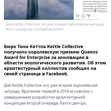
Спецпроекты
Звезды
Выборы
2026
Для Kettle Collective это уже вторая королевская награда.
Скачай
Фото instagram.com/lakhtacenter/.
Metro
Бюро Тони Кеттла Kettle Collective
получило королевскую премию Queens
Award for Enterprise за инновации в
области экологического развития. Об этом
архитектурный коллектив сообщил на
своей странице в Facebook.
Для Kettle Collective это уже вторая королевская
награда. Вручение первой в 2016-м совпало с
завершением разработки архитектурной
концепции второй очереди Лахта Центра.