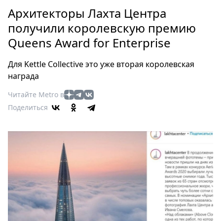
Петербург
Архитекторы Лахта Центра
Россия
получили королевскую премию
Мир
Queens Award for Enterprise
Здоровье
Еда
Для Kettle Collective это уже вторая королевская
Туризм
награда
Мода
Читайте Metro в
Театр
Поделиться
Кино
Афиша
Книги
Выставки
Пресс-
релизы
О
Metro
Стримы