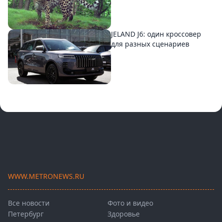
JELAND J6: один кроссовер
для разных сценариев
WWW.METRONEWS.RU
Все новости
Фото и видео
Петербург
Здоровье