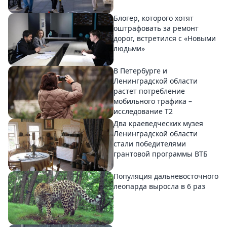
Блогер, которого хотят
оштрафовать за ремонт
дорог, встретился с «Новыми
людьми»
В Петербурге и
Ленинградской области
растет потребление
мобильного трафика –
исследование T2
Два краеведческих музея
Ленинградской области
стали победителями
грантовой программы ВТБ
Популяция дальневосточного
леопарда выросла в 6 раз