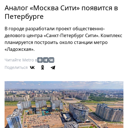
Петербург
Аналог «Москва Сити» появится в
Россия
Петербурге
Мир
Здоровье
В городе разработали проект общественно-
Еда
делового центра «Санкт-Петербург Сити». Комплекс
Туризм
планируется построить около станции метро
Мода
«Ладожская».
Театр
Читайте Metro в
Кино
Поделиться
Афиша
Книги
Выставки
Пресс-
релизы
О
Metro
Стримы