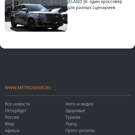
JELAND J6: один кроссовер
для разных сценариев
WWW.METRONEWS.RU
Все новости
Фото и видео
Петербург
Здоровье
Россия
Туризм
Мир
Театр
Афиша
Пресс-релизы