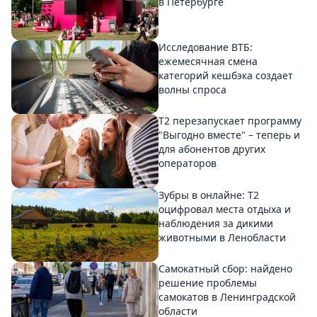
в Петербурге
Исследование ВТБ:
ежемесячная смена
категорий кешбэка создает
волны спроса
Т2 перезапускает программу
"Выгодно вместе" – теперь и
для абонентов других
операторов
Зубры в онлайне: Т2
оцифровал места отдыха и
наблюдения за дикими
животными в Ленобласти
Самокатный сбор: найдено
решение проблемы
самокатов в Ленинградской
области