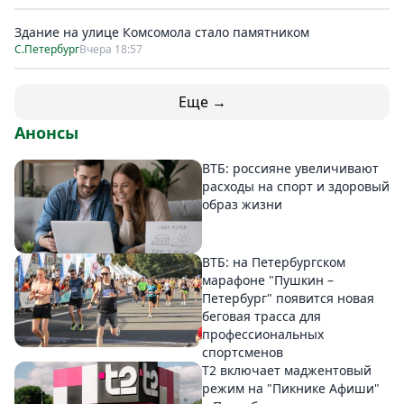
Здание на улице Комсомола стало памятником
С.Петербург
Вчера 18:57
Еще →
Анонсы
ВТБ: россияне увеличивают
расходы на спорт и здоровый
образ жизни
ВТБ: на Петербургском
марафоне "Пушкин –
Петербург" появится новая
беговая трасса для
профессиональных
спортсменов
Т2 включает маджентовый
режим на "Пикнике Афиши"