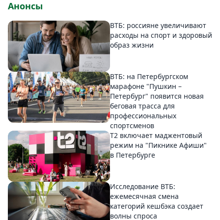
Анонсы
ВТБ: россияне увеличивают
расходы на спорт и здоровый
образ жизни
ВТБ: на Петербургском
марафоне "Пушкин –
Петербург" появится новая
беговая трасса для
профессиональных
спортсменов
Т2 включает маджентовый
режим на "Пикнике Афиши"
в Петербурге
Исследование ВТБ:
ежемесячная смена
категорий кешбэка создает
волны спроса