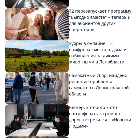
Т2 перезапускает программу
"Выгодно вместе" – теперь и
для абонентов других
операторов
Зубры в онлайне: Т2
оцифровал места отдыха и
наблюдения за дикими
животными в Ленобласти
Самокатный сбор: найдено
решение проблемы
самокатов в Ленинградской
области
Блогер, которого хотят
оштрафовать за ремонт
дорог, встретился с «Новыми
людьми»