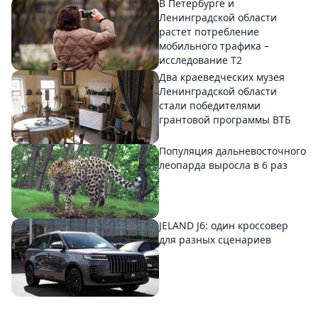
В Петербурге и
Ленинградской области
растет потребление
мобильного трафика –
исследование T2
Два краеведческих музея
Ленинградской области
стали победителями
грантовой программы ВТБ
Популяция дальневосточного
леопарда выросла в 6 раз
JELAND J6: один кроссовер
для разных сценариев