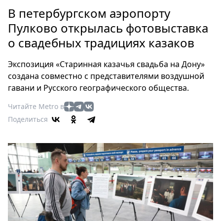
Петербург
В петербургском аэропорту
Россия
Пулково открылась фотовыставка
Мир
о свадебных традициях казаков
Здоровье
Еда
Экспозиция «Старинная казачья свадьба на Дону»
Туризм
создана совместно с представителями воздушной
Мода
гавани и Русского географического общества.
Театр
Читайте Metro в
Кино
Поделиться
Афиша
Книги
Выставки
Пресс-
релизы
О
Metro
Стримы