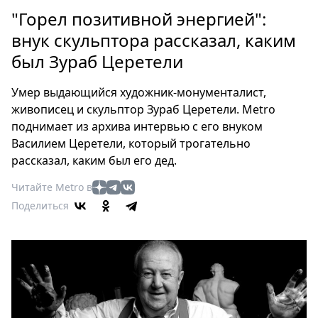
Петербург
"Горел позитивной энергией":
Россия
внук скульптора рассказал, каким
Мир
был Зураб Церетели
Здоровье
Еда
Умер выдающийся художник-монументалист,
Туризм
живописец и скульптор Зураб Церетели. Metro
Мода
поднимает из архива интервью с его внуком
Театр
Василием Церетели, который трогательно
Кино
рассказал, каким был его дед.
Афиша
Читайте Metro в
Книги
Поделиться
Выставки
Пресс-
релизы
О
Metro
Стримы