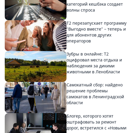
категорий кешбэка создает
волны спроса
Т2 перезапускает программу
"Выгодно вместе" – теперь и
для абонентов других
операторов
Зубры в онлайне: Т2
оцифровал места отдыха и
наблюдения за дикими
животными в Ленобласти
Самокатный сбор: найдено
решение проблемы
самокатов в Ленинградской
области
Блогер, которого хотят
оштрафовать за ремонт
дорог, встретился с «Новыми