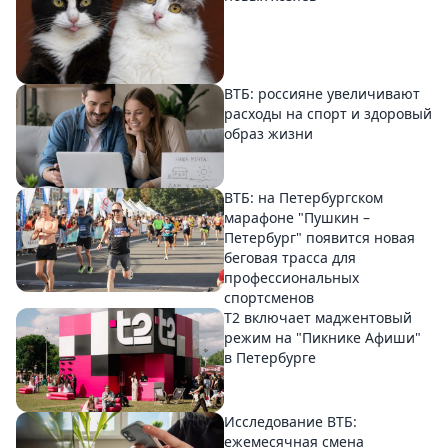
ВТБ: россияне увеличивают
расходы на спорт и здоровый
образ жизни
ВТБ: на Петербургском
марафоне "Пушкин –
Петербург" появится новая
беговая трасса для
профессиональных
спортсменов
Т2 включает маджентовый
режим на "Пикнике Афиши"
в Петербурге
Исследование ВТБ:
ежемесячная смена