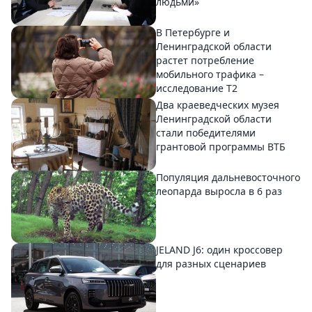
людьми»
В Петербурге и
Ленинградской области
растет потребление
мобильного трафика –
исследование T2
Два краеведческих музея
Ленинградской области
стали победителями
грантовой программы ВТБ
Популяция дальневосточного
леопарда выросла в 6 раз
JELAND J6: один кроссовер
для разных сценариев