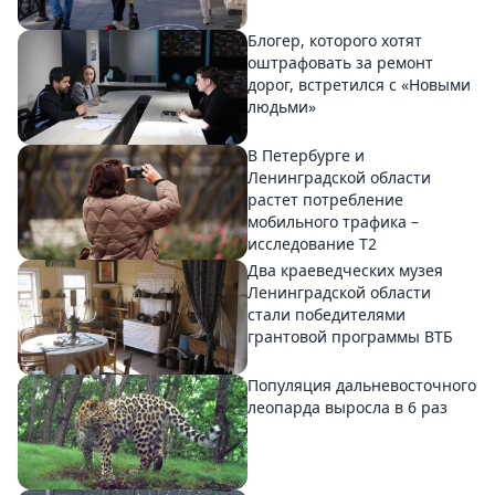
Блогер, которого хотят
оштрафовать за ремонт
дорог, встретился с «Новыми
людьми»
В Петербурге и
Ленинградской области
растет потребление
мобильного трафика –
исследование T2
Два краеведческих музея
Ленинградской области
стали победителями
грантовой программы ВТБ
Популяция дальневосточного
леопарда выросла в 6 раз