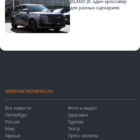
JELAND J6: один кроссовер
для разных сценариев
WWW.METRONEWS.RU
Все новости
Фото и видео
Петербург
Здоровье
Россия
Туризм
Мир
Театр
Афиша
Пресс-релизы