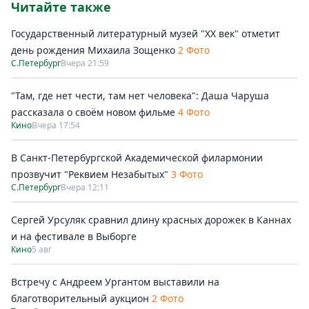
Читайте также
Государственный литературный музей "ХХ век" отметит
день рождения Михаила Зощенко
2 Фото
С.Петербург
Вчера 21:59
"Там, где нет чести, там нет человека": Даша Чаруша
рассказала о своём новом фильме
4 Фото
Кино
Вчера 17:54
В Санкт-Петербургской Академической филармонии
прозвучит "Реквием Незабытых"
3 Фото
С.Петербург
Вчера 12:11
Сергей Урсуляк сравнил длину красных дорожек в Каннах
и на фестивале в Выборге
Кино
5 авг
Встречу с Андреем Ургантом выставили на
благотворительный аукцион
2 Фото