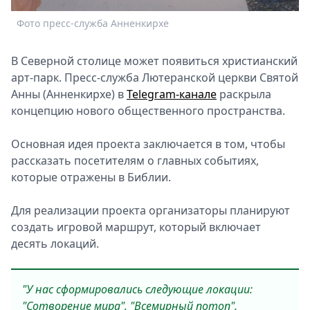
Спецпроекты
Фото пресс-служба Анненкирхе
Ф
Звезды
Выборы
В Северной столице может появиться христианский
2026
арт-парк. Пресс-служба Лютеранской церкви Святой
Скачай
Анны (Анненкирхе) в
Telegram-канале
раскрыла
Metro
концепцию нового общественного пространства.
Основная идея проекта заключается в том, чтобы
рассказать посетителям о главных событиях,
которые отражены в Библии.
Для реализации проекта организаторы планируют
создать игровой маршрут, который включает
десять локаций.
"У нас сформировались следующие локации:
"Сотворение мира", "Всемирный потоп",