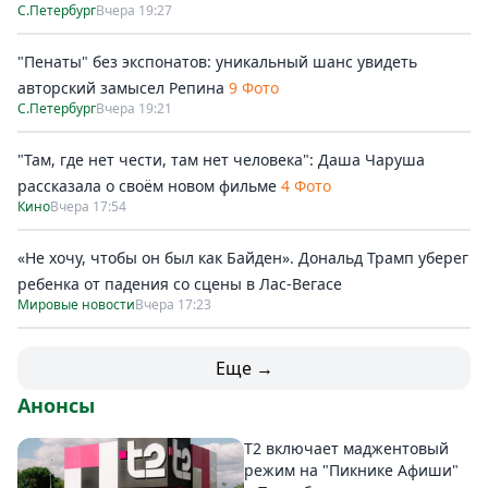
С.Петербург
Вчера 19:27
"Пенаты" без экспонатов: уникальный шанс увидеть
авторский замысел Репина
9 Фото
С.Петербург
Вчера 19:21
"Там, где нет чести, там нет человека": Даша Чаруша
рассказала о своём новом фильме
4 Фото
Кино
Вчера 17:54
«Не хочу, чтобы он был как Байден». Дональд Трамп уберег
ребенка от падения со сцены в Лас-Вегасе
Мировые новости
Вчера 17:23
Еще →
Анонсы
Т2 включает маджентовый
режим на "Пикнике Афиши"