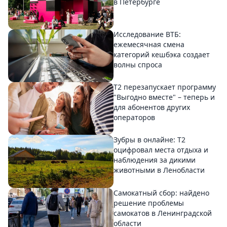
в Петербурге
Исследование ВТБ:
ежемесячная смена
категорий кешбэка создает
волны спроса
Т2 перезапускает программу
"Выгодно вместе" – теперь и
для абонентов других
операторов
Зубры в онлайне: Т2
оцифровал места отдыха и
наблюдения за дикими
животными в Ленобласти
Самокатный сбор: найдено
решение проблемы
самокатов в Ленинградской
области