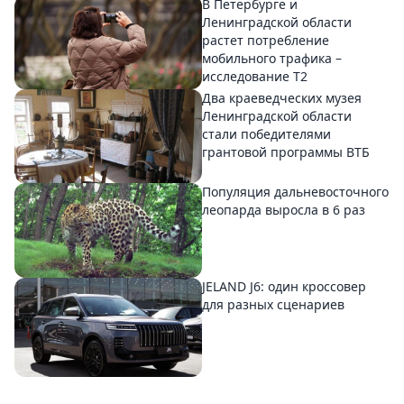
В Петербурге и
Ленинградской области
растет потребление
мобильного трафика –
исследование T2
Два краеведческих музея
Ленинградской области
стали победителями
грантовой программы ВТБ
Популяция дальневосточного
леопарда выросла в 6 раз
JELAND J6: один кроссовер
для разных сценариев