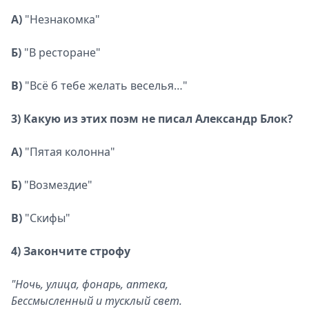
А)
"Незнакомка"
Б)
"В ресторане"
В)
"Всё б тебе желать веселья…"
3) Какую из этих поэм не писал Александр Блок?
А)
"Пятая колонна"
Б)
"Возмездие"
В)
"Скифы"
4) Закончите строфу
"Ночь, улица, фонарь, аптека,
Бессмысленный и тусклый свет.