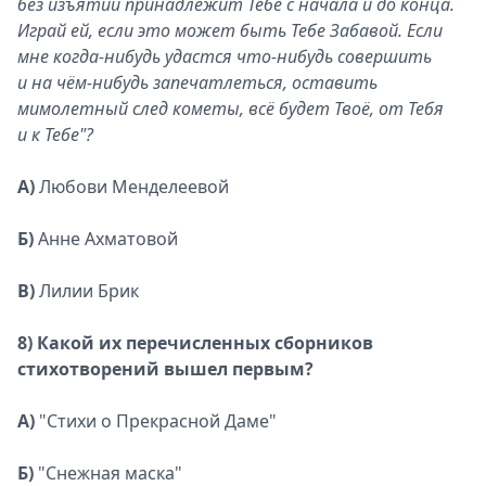
без изъятий принадлежит Тебе с начала и до конца.
Играй ей, если это может быть Тебе Забавой. Если
мне когда-нибудь удастся что-нибудь совершить
и на чём-нибудь запечатлеться, оставить
мимолетный след кометы, всё будет Твоё, от Тебя
и к Тебе"?
А)
Любови Менделеевой
Б)
Анне Ахматовой
В)
Лилии Брик
8) Какой их перечисленных сборников
стихотворений вышел первым?
А)
"Стихи о Прекрасной Даме"
Б)
"Снежная маска"