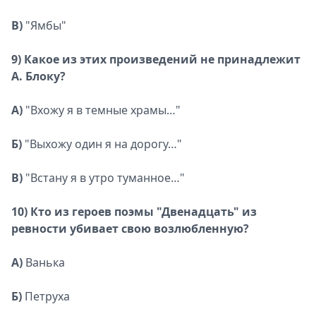
В)
"Ямбы"
9) Какое из этих произведений не принадлежит
А. Блоку?
А)
"Вхожу я в темные храмы…"
Б)
"Выхожу один я на дорогу…"
В)
"Встану я в утро туманное…"
10) Кто из героев поэмы "Двенадцать" из
ревности убивает свою возлюбленную?
А)
Ванька
Б)
Петруха