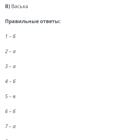
В)
Васька
Правильные ответы:
1 – б
2 – а
3 – а
4 – б
5 – в
6 – б
7 – а