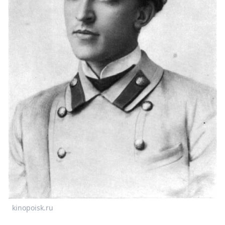
Спецпроекты
Звезды
Выборы
2026
Скачай
Metro
kinopoisk.ru