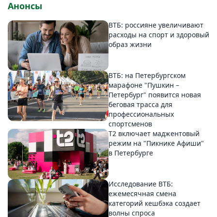
Анонсы
ВТБ: россияне увеличивают
расходы на спорт и здоровый
образ жизни
ВТБ: на Петербургском
марафоне "Пушкин –
Петербург" появится новая
беговая трасса для
профессиональных
спортсменов
Т2 включает маджентовый
режим на "Пикнике Афиши"
в Петербурге
Исследование ВТБ:
ежемесячная смена
категорий кешбэка создает
волны спроса