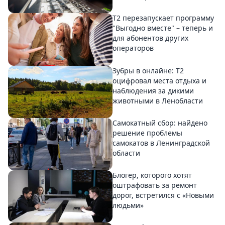
Т2 перезапускает программу
"Выгодно вместе" – теперь и
для абонентов других
операторов
Зубры в онлайне: Т2
оцифровал места отдыха и
наблюдения за дикими
животными в Ленобласти
Самокатный сбор: найдено
решение проблемы
самокатов в Ленинградской
области
Блогер, которого хотят
оштрафовать за ремонт
дорог, встретился с «Новыми
людьми»