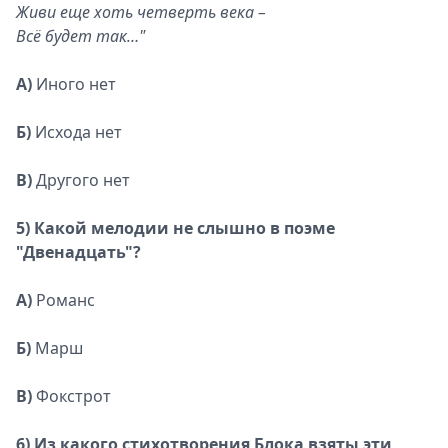
Живи еще хоть четверть века –
Всё будет так…"
А)
Иного нет
Б)
Исхода нет
В)
Другого нет
5) Какой мелодии не слышно в поэме
"Двенадцать"?
А)
Романс
Б)
Марш
В)
Фокстрот
6) Из какого стихотворения Блока взяты эти