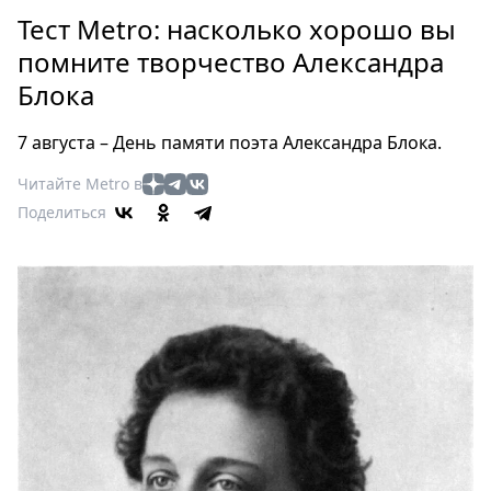
Петербург
Тест Metro: насколько хорошо вы
Россия
помните творчество Александра
Мир
Блока
Здоровье
Еда
7 августа – День памяти поэта Александра Блока.
Туризм
Мода
Читайте Metro в
Поделиться
Театр
Кино
Афиша
Книги
Выставки
Пресс-
релизы
О
Metro
Стримы