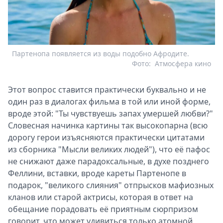
Партенопа появляется из воды подобно Афродите.
Фото:
Атмосфера кино
Этот вопрос ставится практически буквально и не
один раз в диалогах фильма в той или иной форме,
вроде этой: "Ты чувствуешь запах умершей любви?"
Словесная начинка картины так высокопарна (всю
дорогу герои изъясняются практически цитатами
из сборника "Мысли великих людей"), что её пафос
не снижают даже парадоксальные, в духе позднего
Феллини, вставки, вроде кареты Партенопе в
подарок, "великого слияния" отпрысков мафиозных
кланов или старой актрисы, которая в ответ на
обещание порадовать её приятным сюрпризом
говорит, что может удивиться только атомной