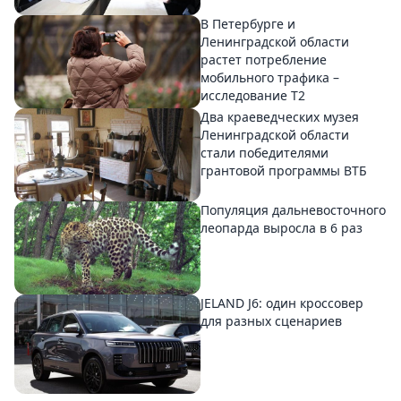
В Петербурге и
Ленинградской области
растет потребление
мобильного трафика –
исследование T2
Два краеведческих музея
Ленинградской области
стали победителями
грантовой программы ВТБ
Популяция дальневосточного
леопарда выросла в 6 раз
JELAND J6: один кроссовер
для разных сценариев