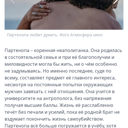
Спецпроекты
Звезды
Выборы
2026
Скачай
Партенопа любит думать. Фото Атмосфера кино
Н
Metro
Партенопа – коренная неаполитанка. Она родилась
в состоятельной семье и при её благополучии и
миловидности могла бы жить, ни о чём особенно
не задумываясь. Но именно последнее, судя по
всему, составляет предмет её главного интереса,
несмотря на постоянные попытки окружающих
мужчин завязать с ней отношения. Она учится в
университете на антрополога, без напряжения
получая высшие баллы. Жизнь её расслабленно
течёт без печали и усилий, пока её родной брат не
вздумает покончить жизнь самоубийством.
Партенопа всё больше погружается в учёбу, хотя