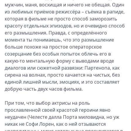
мужчин, маня, восхищая и ничего не обещая. Один
из любимых приёмов режиссёра – съёмка в рапиде,
которая в фильме не просто способ заморозить
красоту отдельных эпизодов, но и очевидно способ
его размышления. Правда, с определённого
момента ты понимаешь, что это размышление
больше похоже на простое операторское
созерцание без особых попыток облечь его в
какую-то ментальную форму с выводами вроде
диалогов или сюжетной развязки: Партенопа, как
сирена на волнах, просто качается на чистых, без
единой лишней мысли, эмоциях, и это составляет
добрую часть двух часов фильма.
При том, что выбор актрисы на роль
прославленной своей красотой героини явно
неудачен (Челесте далла Порта миловидна, но уж
никак не Софи Лорен, как о ней отзываются
неаполитанцы, мимо которых она прогуливается в