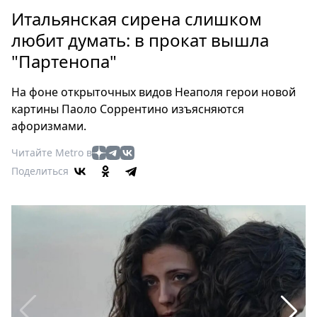
Петербург
Итальянская сирена слишком
Россия
любит думать: в прокат вышла
Мир
"Партенопа"
Здоровье
Еда
На фоне открыточных видов Неаполя герои новой
Туризм
картины Паоло Соррентино изъясняются
Мода
афоризмами.
Театр
Читайте Metro в
Кино
Поделиться
Афиша
Книги
Выставки
Пресс-
релизы
О
Metro
Стримы