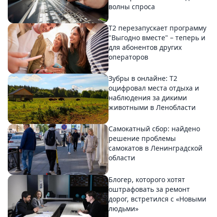
волны спроса
Т2 перезапускает программу
"Выгодно вместе" – теперь и
для абонентов других
операторов
Зубры в онлайне: Т2
оцифровал места отдыха и
наблюдения за дикими
животными в Ленобласти
Самокатный сбор: найдено
решение проблемы
самокатов в Ленинградской
области
Блогер, которого хотят
оштрафовать за ремонт
дорог, встретился с «Новыми
людьми»