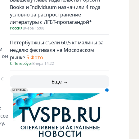
в
Books и Individuum назначили 4 года
условно за распространение
литературы с ЛГБТ-пропагандой*
Россия
Вчера 15:08
Петербуржцы съели 60,5 кг малины за
м
неделю фестиваля на Московском
 он
рынке
5 Фото
С.Петербург
Вчера 14:22
 с
Еще →
erid: LdtCK5udn
АО "ГАТР", ИНН: 7841320717
РЕКЛАМА
:
ессе
у,
Режиссёр и сценарист Максим Пешков. Фото Пресс-служб