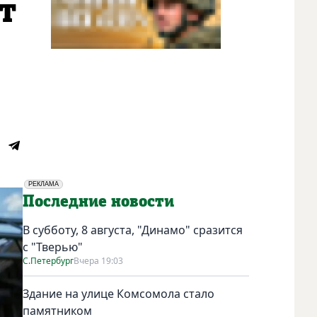
т
РЕКЛАМА
Социальная реклама
Последние новости
В субботу, 8 августа, "Динамо" сразится
с "Тверью"
С.Петербург
Вчера 19:03
Здание на улице Комсомола стало
памятником