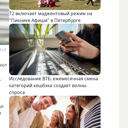
Т2 включает маджентовый режим на
"Пикнике Афиши" в Петербурге
 ТНТ
ают
Исследование ВТБ: ежемесячная смена
,
категорий кешбэка создает волны
спроса
а-
а