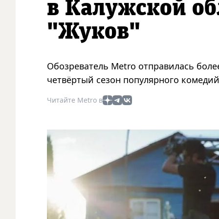
в Калужской об
"Жуков"
Обозреватель Metro отправилась более
четвёртый сезон популярного комедий
Читайте Metro в