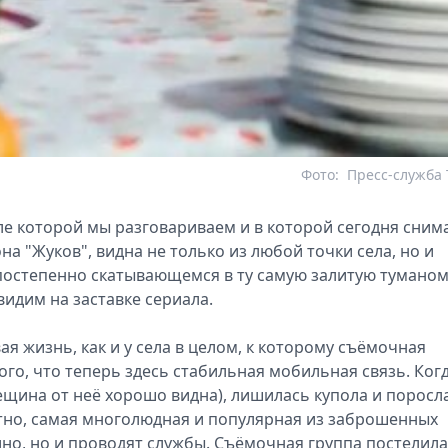
Фото:
Пресс-служба
е которой мы разговариваем и в которой сегодня сним
а "Жуков", видна не только из любой точки села, но и
 постепенно скатывающемся в ту самую залитую туманом
видим на заставке сериала.
я жизнь, как и у села в целом, к которому съёмочная
ого, что теперь здесь стабильная мобильная связь. Когд
ещина от неё хорошо видна), лишилась купола и поросл
оятно, самая многолюдная и популярная из заброшенных
ино, но и проводят службы. Съёмочная группа постелила