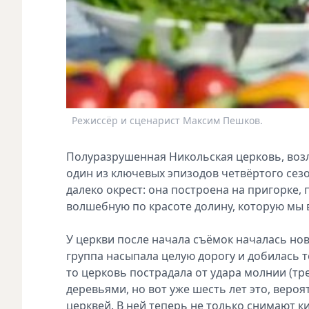
Режиссёр и сценарист Максим Пешков.
Полуразрушенная Никольская церковь, возл
один из ключевых эпизодов четвёртого сезон
далеко окрест: она построена на пригорке,
волшебную по красоте долину, которую мы 
У церкви после начала съёмок началась нова
группа насыпала целую дорогу и добилась т
то церковь пострадала от удара молнии (тр
деревьями, но вот уже шесть лет это, вер
церквей. В ней теперь не только снимают к