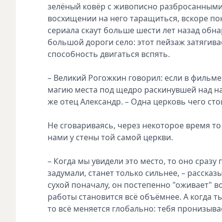
зелёный ковёр с живописно разбросанными
восхищении на него таращиться, вскоре п
сериала скаут больше шести лет назад обн
большой дороги село: этот пейзаж затягивае
способность двигаться вспять.
– Великий Рогожкин говорил: если в фильме 
магию места под щедро раскинувшей над на
же отец Александр. – Одна церковь чего сто
Не сговариваясь, через некоторое время то
нами у стены той самой церкви.
– Когда мы увидели это место, то оно сразу
задумали, станет только сильнее, – рассказ
сухой поначалу, он постепенно "оживает" во
работы становится всё объёмнее. А когда 
то всё меняется глобально: тебя пронизыва