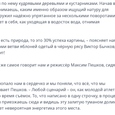
 по нему кудрявыми деревьями и кустарниками. Начав 
онимаешь, каким именно образом ищущий натуру для
аружил надёжно упрятанное за несколькими поворотами
т в себя, как уходящая в водосток вода, отнимая
есть природа, то это 30% успеха картины, – поясняет на
ми ветви яблоней одетый в чёрную рясу Виктор Бычков,
ит!
 же самое говорит нам и режиссёр Максим Пешков, сидя
 попало нам в сердечко и мы поняли, что всё, что мы
ывает Пешков. – Любой сценарий – он, как молодой атлет
 время съёмок. То, что написано в одну строчку, в проц
ты приезжаешь сюда и видишь эту залитую туманом долин
ет невероятная энергетика этого места.