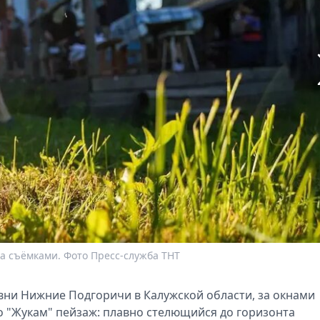
а съёмками. Фото Пресс-служба ТНТ
вни Нижние Подгоричи в Калужской области, за окнами
 "Жукам" пейзаж: плавно стелющийся до горизонта