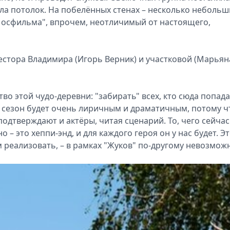
ала потолок. На побелённых стенах – несколько небольш
"Мосфильма", впрочем, неотличимый от настоящего,
естора Владимира (Игорь Верник) и участковой (Марьян
во этой чудо-деревни: "забирать" всех, кто сюда попадае
 сезон будет очень лиричным и драматичным, потому ч
подтверждают и актёры, читая сценарий. То, чего сейчас
о – это хеппи-энд, и для каждого героя он у нас будет. Э
реализовать, – в рамках "Жуков" по-другому невозмож