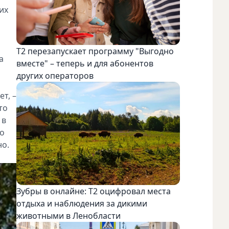
их
Т2 перезапускает программу "Выгодно
а
вместе" – теперь и для абонентов
других операторов
т, –
то
 в
то
но.
Зубры в онлайне: Т2 оцифровал места
отдыха и наблюдения за дикими
животными в Ленобласти