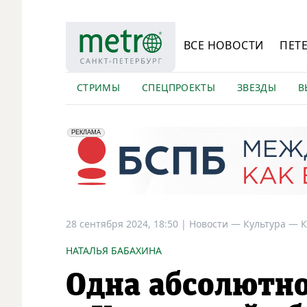
ВСЕ НОВОСТИ
ПЕТ
СТРИМЫ
СПЕЦПРОЕКТЫ
ЗВЕЗДЫ
В
erid: 2VfnxyFybV5
ПАО "Банк "Санкт-Петербург", ИНН: 7831000027
РЕКЛАМА
28 сентября 2024, 18:50
|
Новости —
Культура —
К
НАТАЛЬЯ БАБАХИНА
Одна абсолютно