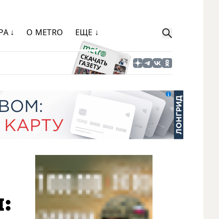
РА ↓
О METRO
ЕЩЕ ↓
: