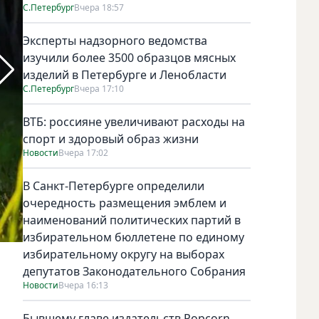
С.Петербург
Вчера 18:57
Эксперты надзорного ведомства
изучили более 3500 образцов мясных
изделий в Петербурге и Ленобласти
С.Петербург
Вчера 17:10
ВТБ: россияне увеличивают расходы на
спорт и здоровый образ жизни
Новости
Вчера 17:02
В Санкт-Петербурге определили
очередность размещения эмблем и
наименований политических партий в
избирательном бюллетене по единому
избирательному округу на выборах
депутатов Законодательного Собрания
Новости
Вчера 16:13
Бывшему главе издательств Popcorn