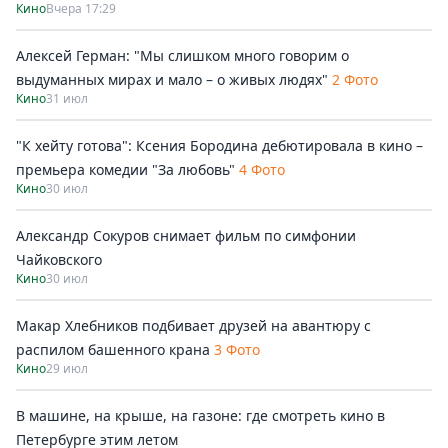
Кино
Вчера 17:29
Алексей Герман: "Мы слишком много говорим о
выдуманных мирах и мало – о живых людях"
2 Фото
Кино
31 июл
"К хейту готова": Ксения Бородина дебютировала в кино –
премьера комедии "За любовь"
4 Фото
Кино
30 июл
Александр Сокуров снимает фильм по симфонии
Чайковского
Кино
30 июл
Макар Хлебников подбивает друзей на авантюру с
распилом башенного крана
3 Фото
Кино
29 июл
В машине, на крыше, на газоне: где смотреть кино в
Петербурге этим летом