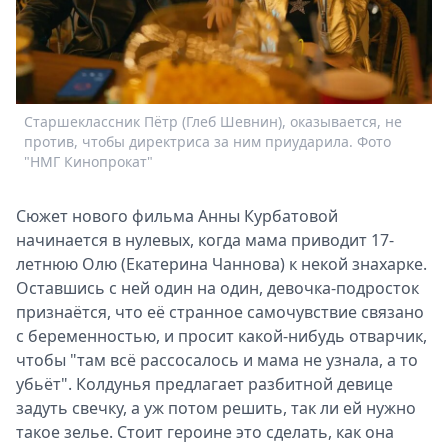
Спецпроекты
Звезды
Выборы
2026
Скачай
Старшеклассник Пётр (Глеб Шевнин), оказывается, не
Metro
против, чтобы директриса за ним приударила. Фото
"НМГ Кинопрокат"
Сюжет нового фильма Анны Курбатовой
начинается в нулевых, когда мама приводит 17-
летнюю Олю (Екатерина Чаннова) к некой знахарке.
Оставшись с ней один на один, девочка-подросток
признаётся, что её странное самочувствие связано
с беременностью, и просит какой-нибудь отварчик,
чтобы "там всё рассосалось и мама не узнала, а то
убьёт". Колдунья предлагает разбитной девице
задуть свечку, а уж потом решить, так ли ей нужно
такое зелье. Стоит героине это сделать, как она