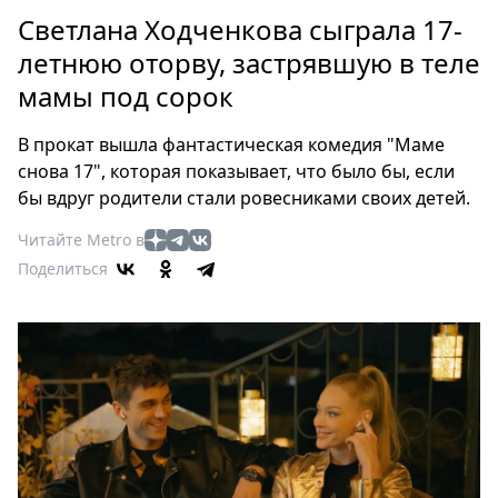
Петербург
Светлана Ходченкова сыграла 17-
Россия
летнюю оторву, застрявшую в теле
Мир
мамы под сорок
Здоровье
Еда
В прокат вышла фантастическая комедия "Маме
Туризм
снова 17", которая показывает, что было бы, если
Мода
бы вдруг родители стали ровесниками своих детей.
Театр
Читайте Metro в
Кино
Поделиться
Афиша
Книги
Выставки
Пресс-
релизы
О
Metro
Стримы