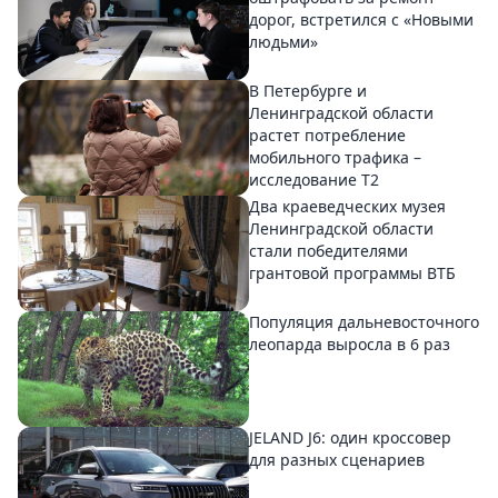
дорог, встретился с «Новыми
людьми»
В Петербурге и
Ленинградской области
растет потребление
мобильного трафика –
исследование T2
Два краеведческих музея
Ленинградской области
стали победителями
грантовой программы ВТБ
Популяция дальневосточного
леопарда выросла в 6 раз
JELAND J6: один кроссовер
для разных сценариев