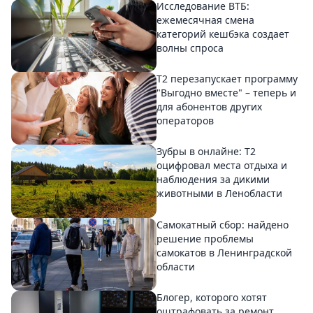
Исследование ВТБ:
ежемесячная смена
категорий кешбэка создает
волны спроса
Т2 перезапускает программу
"Выгодно вместе" – теперь и
для абонентов других
операторов
Зубры в онлайне: Т2
оцифровал места отдыха и
наблюдения за дикими
животными в Ленобласти
Самокатный сбор: найдено
решение проблемы
самокатов в Ленинградской
области
Блогер, которого хотят
оштрафовать за ремонт