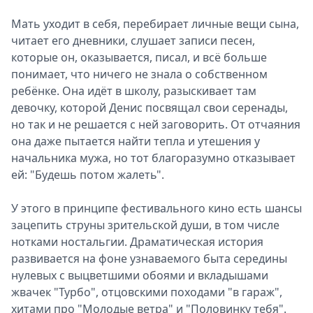
Мать уходит в себя, перебирает личные вещи сына,
читает его дневники, слушает записи песен,
которые он, оказывается, писал, и всё больше
понимает, что ничего не знала о собственном
ребёнке. Она идёт в школу, разыскивает там
девочку, которой Денис посвящал свои серенады,
но так и не решается с ней заговорить. От отчаяния
она даже пытается найти тепла и утешения у
начальника мужа, но тот благоразумно отказывает
ей: "Будешь потом жалеть".
У этого в принципе фестивального кино есть шансы
зацепить струны зрительской души, в том числе
нотками ностальгии. Драматическая история
развивается на фоне узнаваемого быта середины
нулевых с выцветшими обоями и вкладышами
жвачек "Турбо", отцовскими походами "в гараж",
хитами про "Молодые ветра" и "Половинку тебя".