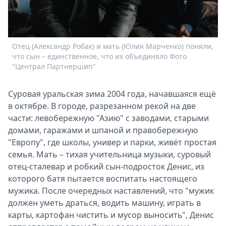
Спецпроекты
Звезды
Выборы
Отец (Александр Робак) и мать (Юлия Марченко) поняли,
2026
что сын – единственное, что их объединяло Фото
Скачай
"Централ Партнершип"
Metro
Суровая уральская зима 2004 года, начавшаяся ещё
в октябре. В городе, разрезанном рекой на две
части: левобережную "Азию" с заводами, старыми
домами, гаражами и шпаной и правобережную
"Европу", где школы, универ и парки, живёт простая
семья. Мать – тихая учительница музыки, суровый
отец-сталевар и робкий сын-подросток Денис, из
которого батя пытается воспитать настоящего
мужика. После очередных наставлений, что "мужик
должен уметь драться, водить машину, играть в
карты, картофан чистить и мусор выносить", Денис