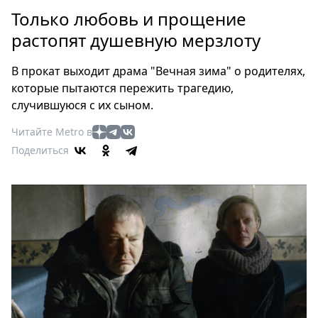
Петербург
Только любовь и прощение
Россия
растопят душевную мерзлоту
Мир
Здоровье
В прокат выходит драма "Вечная зима" о родителях,
Еда
которые пытаются пережить трагедию,
Туризм
случившуюся с их сыном.
Мода
Читайте Metro в
Театр
Поделиться
Кино
Афиша
Книги
Выставки
Пресс-
релизы
О
Metro
Стримы