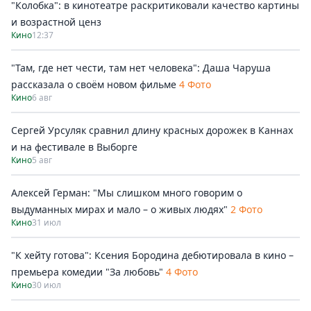
"Колобка": в кинотеатре раскритиковали качество картины
и возрастной ценз
Кино
12:37
"Там, где нет чести, там нет человека": Даша Чаруша
рассказала о своём новом фильме
4 Фото
Кино
6 авг
Сергей Урсуляк сравнил длину красных дорожек в Каннах
и на фестивале в Выборге
Кино
5 авг
Алексей Герман: "Мы слишком много говорим о
выдуманных мирах и мало – о живых людях"
2 Фото
Кино
31 июл
"К хейту готова": Ксения Бородина дебютировала в кино –
премьера комедии "За любовь"
4 Фото
Кино
30 июл