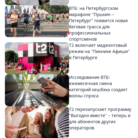
ВТБ: на Петербургском
марафоне "Пушкин –
Петербург" появится новая
беговая трасса для
профессиональных
спортсменов
Т2 включает маджентовый
режим на "Пикнике Афиши"
в Петербурге
Исследование ВТБ:
ежемесячная смена
категорий кешбэка создает
волны спроса
Т2 перезапускает программу
"Выгодно вместе" – теперь и
для абонентов других
операторов