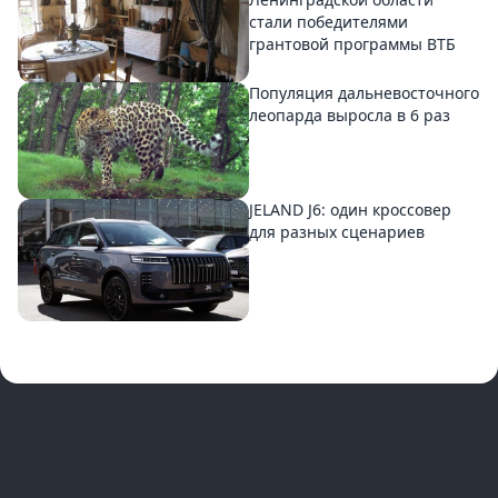
стали победителями
грантовой программы ВТБ
Популяция дальневосточного
леопарда выросла в 6 раз
JELAND J6: один кроссовер
для разных сценариев