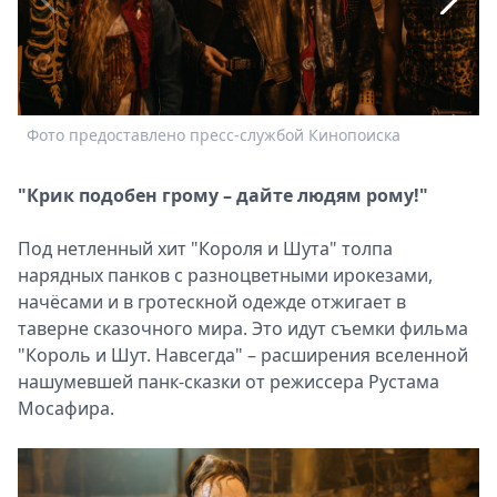
Спецпроекты
Звезды
Выборы
2026
Скачай
Фото предоставлено пресс-службой Кинопоиска
Ф
Metro
"Крик подобен грому – дайте людям рому!"
Под нетленный хит "Короля и Шута" толпа
нарядных панков с разноцветными ирокезами,
начёсами и в гротескной одежде отжигает в
таверне сказочного мира. Это идут съемки фильма
"Король и Шут. Навсегда" – расширения вселенной
нашумевшей панк-сказки от режиссера Рустама
Мосафира.