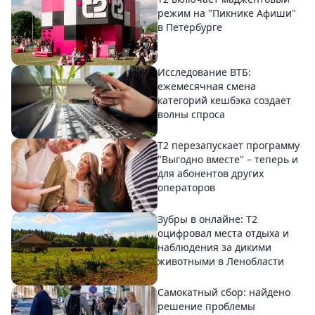
режим на "Пикнике Афиши"
в Петербурге
Исследование ВТБ:
ежемесячная смена
категорий кешбэка создает
волны спроса
Т2 перезапускает программу
"Выгодно вместе" – теперь и
для абонентов других
операторов
Зубры в онлайне: Т2
оцифровал места отдыха и
наблюдения за дикими
животными в Ленобласти
Самокатный сбор: найдено
решение проблемы