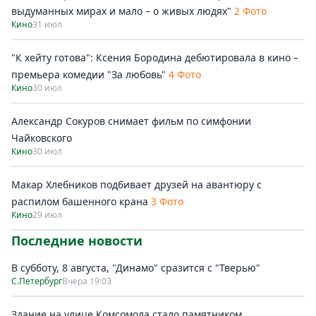
выдуманных мирах и мало – о живых людях"
2 Фото
Кино
31 июл
"К хейту готова": Ксения Бородина дебютировала в кино –
премьера комедии "За любовь"
4 Фото
Кино
30 июл
Александр Сокуров снимает фильм по симфонии
Чайковского
Кино
30 июл
Макар Хлебников подбивает друзей на авантюру с
распилом башенного крана
3 Фото
Кино
29 июл
Последние новости
В субботу, 8 августа, "Динамо" сразится с "Тверью"
С.Петербург
Вчера 19:03
Здание на улице Комсомола стало памятником