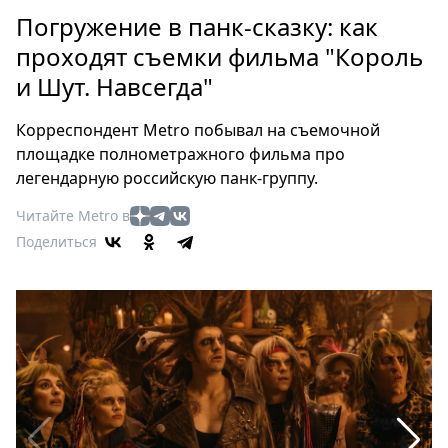
Петербург
Погружение в панк-сказку: как
Россия
проходят съемки фильма "Король
Мир
и Шут. Навсегда"
Здоровье
Еда
Корреспондент Metro побывал на съемочной
Туризм
площадке полнометражного фильма про
Мода
легендарную российскую панк-группу.
Театр
Читайте Metro в
Кино
Поделиться
Афиша
Книги
Выставки
Пресс-
релизы
О
Metro
Стримы