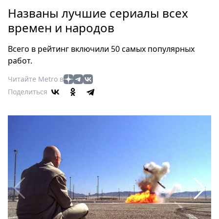
Петербург
Названы лучшие сериалы всех
Россия
времен и народов
Мир
Здоровье
Всего в рейтинг включили 50 самых популярных
Еда
работ.
Туризм
Читайте Metro в
Мода
Поделиться
Театр
Кино
Афиша
Книги
Выставки
Пресс-
релизы
О
Metro
Стримы