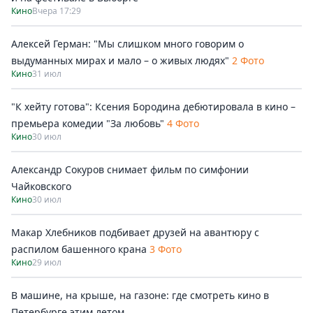
Кино
Вчера 17:29
Алексей Герман: "Мы слишком много говорим о
выдуманных мирах и мало – о живых людях"
2 Фото
Кино
31 июл
"К хейту готова": Ксения Бородина дебютировала в кино –
премьера комедии "За любовь"
4 Фото
Кино
30 июл
Александр Сокуров снимает фильм по симфонии
Чайковского
Кино
30 июл
Макар Хлебников подбивает друзей на авантюру с
распилом башенного крана
3 Фото
Кино
29 июл
В машине, на крыше, на газоне: где смотреть кино в
Петербурге этим летом