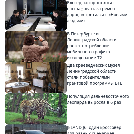
Блогер, которого хотят
оштрафовать за ремонт
дорог, встретился с «Новыми
людьми»
В Петербурге и
Ленинградской области
растет потребление
мобильного трафика –
исследование T2
Два краеведческих музея
Ленинградской области
стали победителями
грантовой программы ВТБ
Популяция дальневосточного
леопарда выросла в 6 раз
JELAND J6: один кроссовер
для разных сценариев