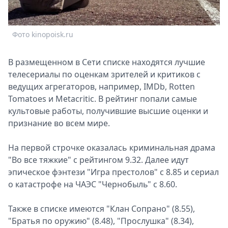
Спецпроекты
Звезды
Фото kinopoisk.ru
Выборы
2026
Скачай
В размещенном в Сети списке находятся лучшие
Metro
телесериалы по оценкам зрителей и критиков с
ведущих агрегаторов, например, IMDb, Rotten
Tomatoes и Metacritic. В рейтинг попали самые
культовые работы, получившие высшие оценки и
признание во всем мире.
На первой строчке оказалась криминальная драма
"Во все тяжкие" с рейтингом 9.32. Далее идут
эпическое фэнтези "Игра престолов" с 8.85 и сериал
о катастрофе на ЧАЭС "Чернобыль" с 8.60.
Также в списке имеются "Клан Сопрано" (8.55),
"Братья по оружию" (8.48), "Прослушка" (8.34),