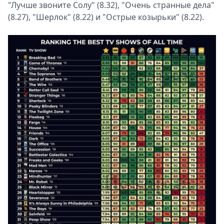
"Лучше звоните Солу" (8.32), "Очень странные дела"
(8.27), "Шерлок" (8.22) и "Острые козырьки" (8.22).