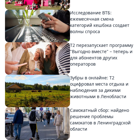
Исследование ВТБ:
ежемесячная смена
категорий кешбэка создает
волны спроса
Т2 перезапускает программу
"Выгодно вместе" – теперь и
для абонентов других
операторов
Зубры в онлайне: Т2
оцифровал места отдыха и
наблюдения за дикими
животными в Ленобласти
Самокатный сбор: найдено
решение проблемы
самокатов в Ленинградской
области