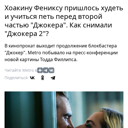
Петербург
Хоакину Фениксу пришлось худеть
Россия
и учиться петь перед второй
Мир
частью "Джокера". Как снимали
Здоровье
"Джокера 2"?
Еда
Туризм
В кинопрокат выходит продолжение блокбастера
Мода
"Джокер". Metro побывало на пресс-конференции
Театр
новой картины Тодда Филлипса.
Кино
Читайте Metro в
Афиша
Поделиться
Книги
Выставки
Пресс-
релизы
О
Metro
Стримы