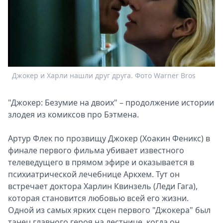
Спецпроекты
Звезды
Выборы
2026
Скачай
Metro
Джокер и Харли нашли друг друга. Фото Warner Bros
"Джокер: Безумие на двоих" – продолжение истории
злодея из комиксов про Бэтмена.
Артур Флек по прозвищу Джокер (Хоакин Феникс) в
финале первого фильма убивает известного
телеведущего в прямом эфире и оказывается в
психиатрической лечебнице Аркхем. Тут он
встречает доктора Харлин Квинзель (Леди Гага),
которая становится любовью всей его жизни.
Одной из самых ярких сцен первого "Джокера" был
танец главного героя на лестнице, когда он