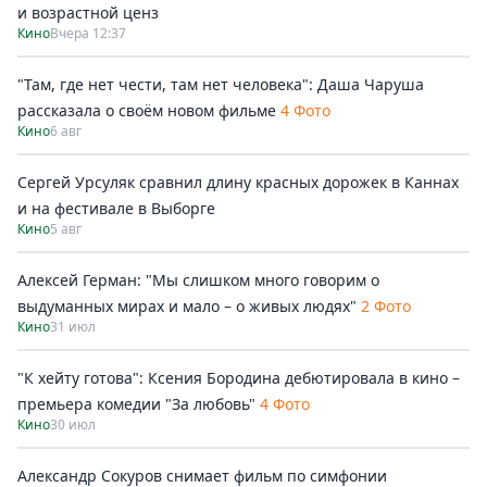
и возрастной ценз
Кино
Вчера 12:37
"Там, где нет чести, там нет человека": Даша Чаруша
рассказала о своём новом фильме
4 Фото
Кино
6 авг
Сергей Урсуляк сравнил длину красных дорожек в Каннах
и на фестивале в Выборге
Кино
5 авг
Алексей Герман: "Мы слишком много говорим о
выдуманных мирах и мало – о живых людях"
2 Фото
Кино
31 июл
"К хейту готова": Ксения Бородина дебютировала в кино –
премьера комедии "За любовь"
4 Фото
Кино
30 июл
Александр Сокуров снимает фильм по симфонии