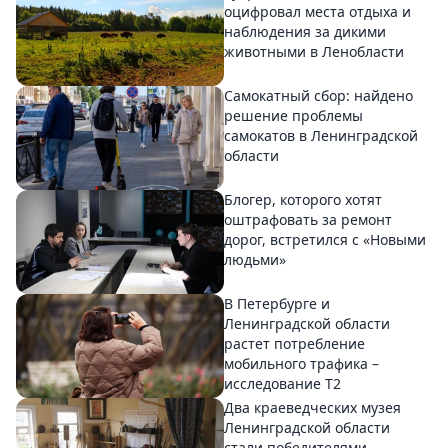
оцифровал места отдыха и
наблюдения за дикими
животными в Ленобласти
Самокатный сбор: найдено
решение проблемы
самокатов в Ленинградской
области
Блогер, которого хотят
оштрафовать за ремонт
дорог, встретился с «Новыми
людьми»
В Петербурге и
Ленинградской области
растет потребление
мобильного трафика –
исследование T2
Два краеведческих музея
Ленинградской области
стали победителями