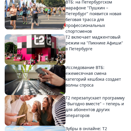
ВТБ: на Петербургском
марафоне "Пушкин –
Петербург" появится новая
беговая трасса для
профессиональных
спортсменов
Т2 включает маджентовый
режим на "Пикнике Афиши"
в Петербурге
Исследование ВТБ:
ежемесячная смена
категорий кешбэка создает
волны спроса
Т2 перезапускает программу
"Выгодно вместе" – теперь и
для абонентов других
операторов
Зубры в онлайне: Т2