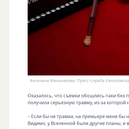
Ангелина Мельникова. Пресс-служба Кинопоиск
Оказалось, что съёмки обошлись-таки без 
получила серьёзную травму, из-за которой 
– Если бы не травма, на премьере меня бы н
Видимо, у Вселенной были другие планы, и в