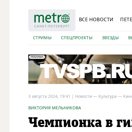
ВСЕ НОВОСТИ
ПЕТ
СТРИМЫ
СПЕЦПРОЕКТЫ
ЗВЕЗДЫ
В
erid: LdtCK5Efv
АО "ГАТР", ИНН: 7841320717
РЕКЛАМА
3 августа 2024, 19:41
|
Новости —
Культура —
Кин
ВИКТОРИЯ МЕЛЬНИКОВА
Чемпионка в ги