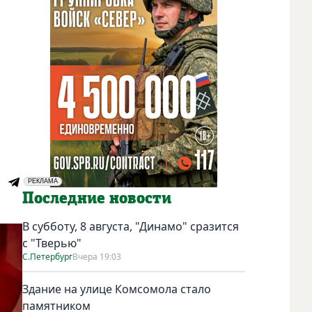
РЕКЛАМА
Социальная реклама
Последние новости
В субботу, 8 августа, "Динамо" сразится
с "Тверью"
С.Петербург
Вчера 19:03
Здание на улице Комсомола стало
памятником