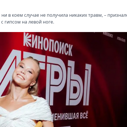
 ни в коем случае не получила никаких травм, – признал
 с гипсом на левой ноге.