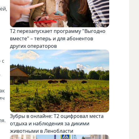
ёй,
Т2 перезапускает программу "Выгодно
вместе" – теперь и для абонентов
других операторов
 с
т
ак
ич
Зубры в онлайне: Т2 оцифровал места
ля.
отдыха и наблюдения за дикими
животными в Ленобласти