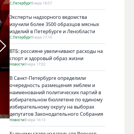
С.Петербург
Вчера 18:57
Эксперты надзорного ведомства
изучили более 3500 образцов мясных
изделий в Петербурге и Ленобласти
С.Петербург
Вчера 17:10
ВТБ: россияне увеличивают расходы на
спорт и здоровый образ жизни
Новости
Вчера 17:02
В Санкт-Петербурге определили
очередность размещения эмблем и
наименований политических партий в
избирательном бюллетене по единому
избирательному округу на выборах
депутатов Законодательного Собрания
Новости
Вчера 16:13
Бывшему главе издательств Popcorn