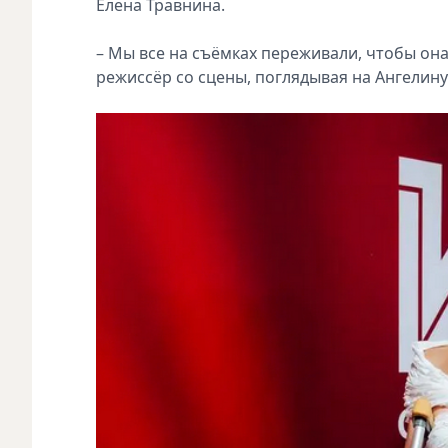
Елена Травнина.
– Мы все на съёмках переживали, чтобы она
режиссёр со сцены, поглядывая на Ангелину