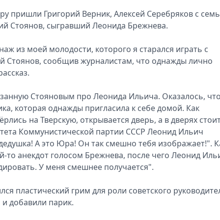
еру пришли Григорий Верник, Алексей Серебряков с семь
ий Стоянов, сыгравший Леонида Брежнева.
онаж из моей молодости, которого я старался играть с
рий Стоянов, сообщив журналистам, что однажды лично
рассказ.
занную Стояновым про Леонида Ильича. Оказалось, что
ика, которая однажды пригласила к себе домой. Как
рлись на Тверскую, открывается дверь, а в дверях стои
тета Коммунистической партии СССР Леонид Ильич
 дедушка! А это Юра! Он так смешно тебя изображает!". К
й-то анекдот голосом Брежнева, после чего Леонид Иль
дировать. У меня смешнее получается".
лся пластический грим для роли советского руководите
 и добавили парик.