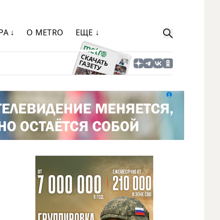
РА ↓
О METRO
ЕЩЕ ↓