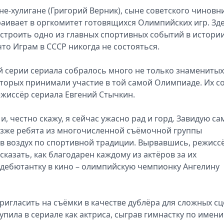
е-хулигане (Григорий Верник), сыне советского чиновн
раивает в оргкомитет готовящихся Олимпийских игр. Зд
устроить одно из главных спортивных событий в истори
что Играм в СССР никогда не состояться.
й серии сериала собралось много не только знаменитых
оторых принимали участие в той самой Олимпиаде. Их с
жиссёр сериала Евгений Стычкин.
и, честно скажу, я сейчас ужасно рад и горд. Завидую са
 позже ребята из многочисленной съёмочной группы
 в воздух по спортивной традиции. Вырвавшись, режисс
казать, как благодарен каждому из актёров за их
 дебютантку в кино – олимпийскую чемпионку Ангелину
игласить на съёмки в качестве дублёра для сложных сц
упила в сериале как актриса, сыграв гимнастку по имени