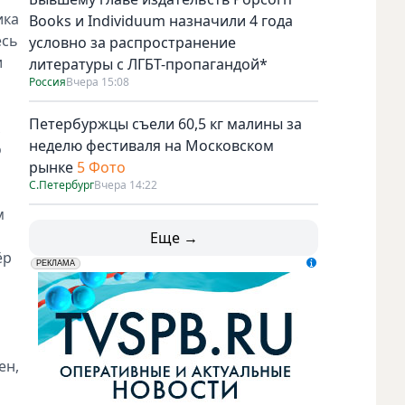
ика
Books и Individuum назначили 4 года
есь
условно за распространение
и
литературы с ЛГБТ-пропагандой*
Россия
Вчера 15:08
Петербуржцы съели 60,5 кг малины за
неделю фестиваля на Московском
о
рынке
5 Фото
С.Петербург
Вчера 14:22
м
Еще →
ёр
erid: LdtCK5udn
АО "ГАТР", ИНН: 7841320717
РЕКЛАМА
ен,