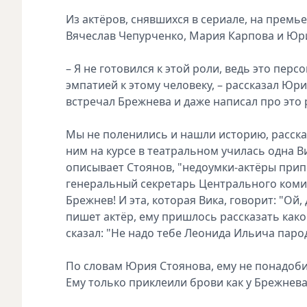
Из актёров, снявшихся в сериале, на премь
Вячеслав Чепурченко, Мария Карпова и Юр
– Я не готовился к этой роли, ведь это перс
эмпатией к этому человеку, – рассказал Ю
встречал Брежнева и даже написал про это 
Мы не поленились и нашли историю, расска
ним на курсе в театральном училась одна В
описывает Стоянов, "недоумки-актёры припё
генеральный секретарь Центрального коми
Брежнев! И эта, которая Вика, говорит: "Ой,
пишет актёр, ему пришлось рассказать како
сказал: "Не надо тебе Леонида Ильича паро
По словам Юрия Стоянова, ему не понадоби
Ему только приклеили брови как у Брежнева