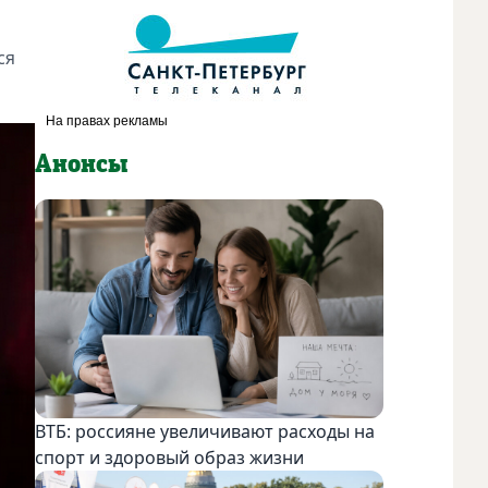
Евгений Стычкин и Вячеслав Чепурченко на премьере се
ся
Анонсы
ВТБ: россияне увеличивают расходы на
спорт и здоровый образ жизни