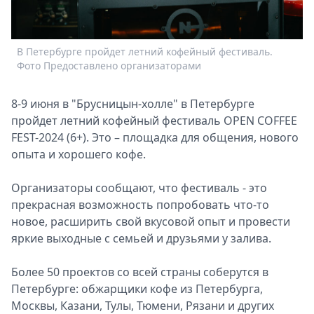
Спецпроекты
Звезды
Выборы
В Петербурге пройдет летний кофейный фестиваль.
2026
Фото Предоставлено организаторами
Скачай
Metro
8-9 июня в "Брусницын-холле" в Петербурге
пройдет летний кофейный фестиваль OPEN COFFEE
FEST-2024 (6+). Это – площадка для общения, нового
опыта и хорошего кофе.
Организаторы сообщают, что фестиваль - это
прекрасная возможность попробовать что-то
новое, расширить свой вкусовой опыт и провести
яркие выходные с семьей и друзьями у залива.
Более 50 проектов со всей страны соберутся в
Петербурге: обжарщики кофе из Петербурга,
Москвы, Казани, Тулы, Тюмени, Рязани и других