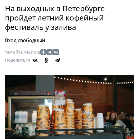
Петербург
На выходных в Петербурге
Россия
пройдет летний кофейный
Мир
фестиваль у залива
Здоровье
Еда
Вход свободный
Туризм
Мода
Читайте Metro в
Поделиться
Театр
Кино
Афиша
Книги
Выставки
Пресс-
релизы
О
Metro
Стримы