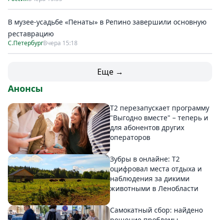
В музее-усадьбе «Пенаты» в Репино завершили основную
реставрацию
С.Петербург
Вчера 15:18
Еще →
Анонсы
Т2 перезапускает программу
"Выгодно вместе" – теперь и
для абонентов других
операторов
Зубры в онлайне: Т2
оцифровал места отдыха и
наблюдения за дикими
животными в Ленобласти
Самокатный сбор: найдено
решение проблемы