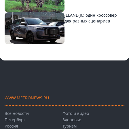
JELAND J6: один кроссовер
для разных сценариев
WWW.METRONEWS.RU
Все новости
Фото и видео
Петербург
Здоровье
Россия
Туризм