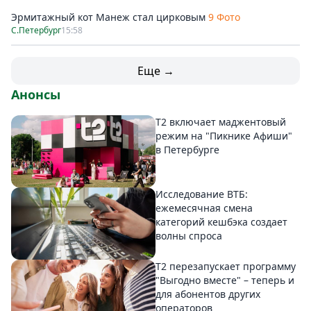
Эрмитажный кот Манеж стал цирковым
9 Фото
С.Петербург
15:58
Еще →
Анонсы
Т2 включает маджентовый
режим на "Пикнике Афиши"
в Петербурге
Исследование ВТБ:
ежемесячная смена
категорий кешбэка создает
волны спроса
Т2 перезапускает программу
"Выгодно вместе" – теперь и
для абонентов других
операторов