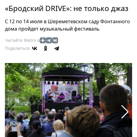
Петербург
«Бродский DRIVE»: не только джаз
Россия
Мир
С 12 по 14 июля в Шереметевском саду Фонтанного
Здоровье
дома пройдет музыкальный фестиваль
Еда
Читайте Metro в
Туризм
Поделиться
Мода
Театр
Кино
Афиша
Книги
Выставки
Пресс-
релизы
О
Metro
Стримы