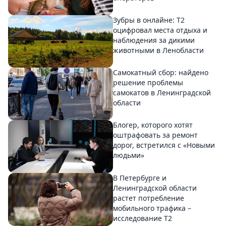
Зубры в онлайне: Т2
оцифровал места отдыха и
наблюдения за дикими
животными в Ленобласти
Самокатный сбор: найдено
решение проблемы
самокатов в Ленинградской
области
Блогер, которого хотят
оштрафовать за ремонт
дорог, встретился с «Новыми
людьми»
В Петербурге и
Ленинградской области
растет потребление
мобильного трафика –
исследование T2