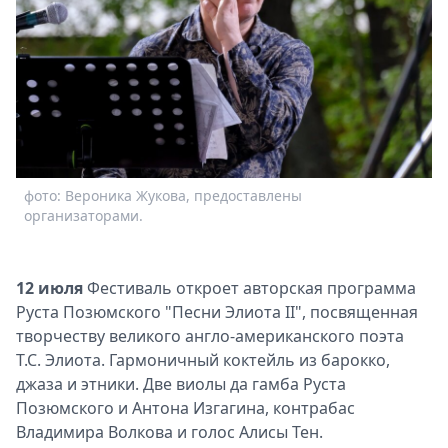
фото: Вероника Жукова, предоставлены
организаторами.
12 июля
Фестиваль откроет авторская программа
Руста Позюмского "Песни Элиота II", посвященная
творчеству великого англо-американского поэта
Т.С. Элиота. Гармоничный коктейль из барокко,
джаза и этники. Две виолы да гамба Руста
Позюмского и Антона Изгагина, контрабас
Владимира Волкова и голос Алисы Тен.