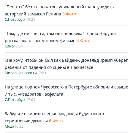
"Пенаты" без экспонатов: уникальный шанс увидеть
авторский замысел Репина
9 Фото
С.Петербург
19:21
"Там, где нет чести, там нет человека": Даша Чаруша
рассказала о своём новом фильме
4 Фото
Кино
17:54
«Не хочу, чтобы он был как Байден». Дональд Трамп уберег
ребенка от падения со сцены в Лас-Вегасе
Мировые новости
17:23
На улице Корнея Чуковского в Петербурге обновили свыше
7 тыс. «квадратов» асфальта
С.Петербург
17:01
Забудьте о синих: осенью модницы будут носить
коричневые джинсы
6 Фото
Мода
16:32