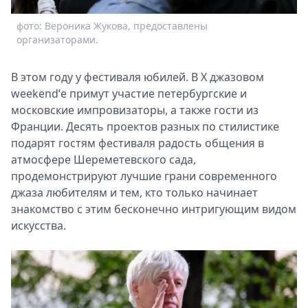
Спецпроекты
фото: Вероника Жукова, предоставлены
ф
Звезды
организаторами.
о
Выборы
2026
В этом году у фестиваля юбилей. В X джазовом
Скачай
weekend’е примут участие петербургские и
Metro
московские импровизаторы, а также гости из
Франции. Десять проектов разных по стилистике
подарят гостям фестиваля радость общения в
атмосфере Шереметевского сада,
продемонстрируют лучшие грани современного
джаза любителям и тем, кто только начинает
знакомство с этим бесконечно интригующим видом
искусства.