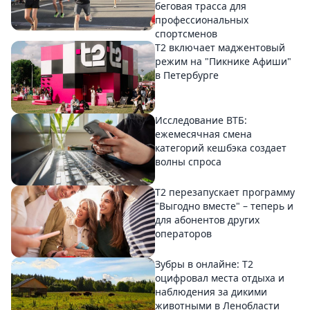
беговая трасса для
профессиональных
спортсменов
Т2 включает маджентовый
режим на "Пикнике Афиши"
в Петербурге
Исследование ВТБ:
ежемесячная смена
категорий кешбэка создает
волны спроса
Т2 перезапускает программу
"Выгодно вместе" – теперь и
для абонентов других
операторов
Зубры в онлайне: Т2
оцифровал места отдыха и
наблюдения за дикими
животными в Ленобласти