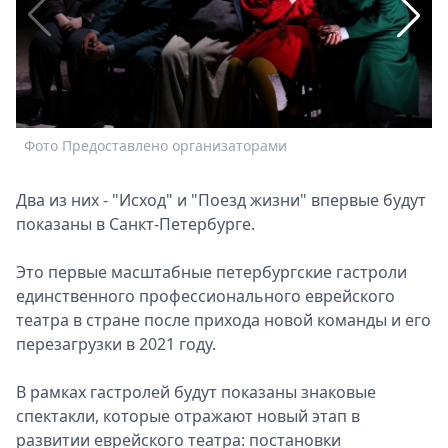
Спецпроекты
Звезды
Выборы
2026
Скачай
Metro
Фото Предоставлено организаторами
Ф
Два из них - "Исход" и "Поезд жизни" впервые будут
показаны в Санкт-Петербурге.
Это первые масштабные петербургские гастроли
единственного профессионального еврейского
театра в стране после прихода новой команды и его
перезагрузки в 2021 году.
В рамках гастролей будут показаны знаковые
спектакли, которые отражают новый этап в
развитии еврейского театра: постановки