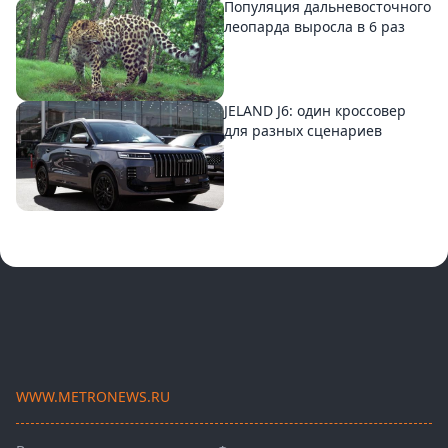
Популяция дальневосточного
леопарда выросла в 6 раз
JELAND J6: один кроссовер
для разных сценариев
WWW.METRONEWS.RU