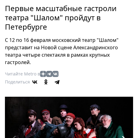
Петербург
Первые масштабные гастроли
Россия
театра "Шалом" пройдут в
Мир
Петербурге
Здоровье
Еда
С 12 по 16 февраля московский театр "Шалом"
Туризм
представит на Новой сцене Александринского
Мода
театра четыре спектакля в рамках крупных
Театр
гастролей.
Кино
Читайте Metro в
Афиша
Поделиться
Книги
Выставки
Пресс-
релизы
О
Metro
Стримы