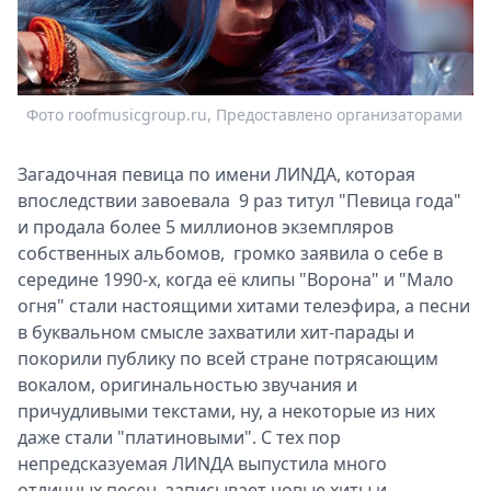
Спецпроекты
Звезды
Выборы
2026
Фото roofmusicgroup.ru, Предоставлено организаторами
Скачай
Metro
Загадочная певица по имени ЛИNДА, которая
впоследствии завоевала 9 раз титул "Певица года"
и продала более 5 миллионов экземпляров
собственных альбомов, громко заявила о себе в
середине 1990-х, когда её клипы "Ворона" и "Мало
огня" стали настоящими хитами телеэфира, а песни
в буквальном смысле захватили хит-парады и
покорили публику по всей стране потрясающим
вокалом, оригинальностью звучания и
причудливыми текстами, ну, а некоторые из них
даже стали "платиновыми". С тех пор
непредсказуемая ЛИNДА выпустила много
отличных песен, записывает новые хиты и