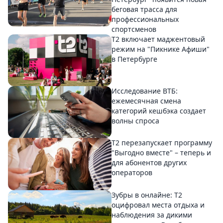
беговая трасса для
профессиональных
спортсменов
Т2 включает маджентовый
режим на "Пикнике Афиши"
в Петербурге
Исследование ВТБ:
ежемесячная смена
категорий кешбэка создает
волны спроса
Т2 перезапускает программу
"Выгодно вместе" – теперь и
для абонентов других
операторов
Зубры в онлайне: Т2
оцифровал места отдыха и
наблюдения за дикими