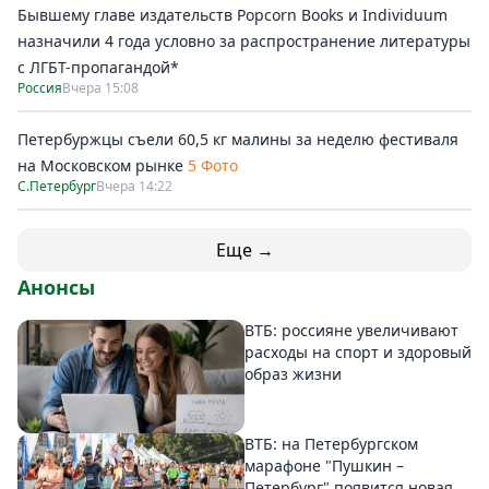
Бывшему главе издательств Popcorn Books и Individuum
назначили 4 года условно за распространение литературы
с ЛГБТ-пропагандой*
Россия
Вчера 15:08
Петербуржцы съели 60,5 кг малины за неделю фестиваля
на Московском рынке
5 Фото
С.Петербург
Вчера 14:22
Еще →
Анонсы
ВТБ: россияне увеличивают
расходы на спорт и здоровый
образ жизни
ВТБ: на Петербургском
марафоне "Пушкин –
Петербург" появится новая