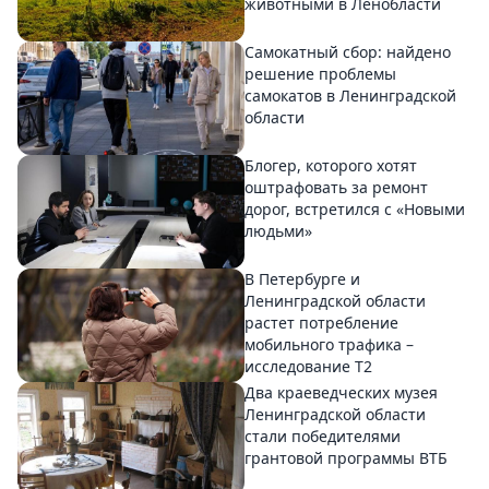
животными в Ленобласти
Самокатный сбор: найдено
решение проблемы
самокатов в Ленинградской
области
Блогер, которого хотят
оштрафовать за ремонт
дорог, встретился с «Новыми
людьми»
В Петербурге и
Ленинградской области
растет потребление
мобильного трафика –
исследование T2
Два краеведческих музея
Ленинградской области
стали победителями
грантовой программы ВТБ