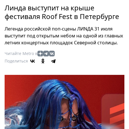
Петербург
Линда выступит на крыше
Россия
фестиваля Roof Fest в Петербурге
Мир
Здоровье
Легенда российской поп-сцены ЛИNДА 31 июля
Еда
выступит под открытым небом на одной из главных
Туризм
летних концертных площадок Северной столицы.
Мода
Читайте Metro в
Театр
Поделиться
Кино
Афиша
Книги
Выставки
Пресс-
релизы
О
Metro
Стримы