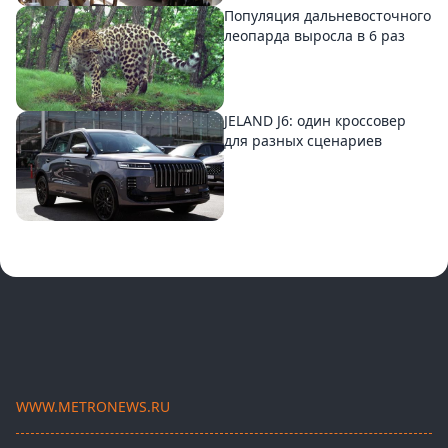
Популяция дальневосточного
леопарда выросла в 6 раз
JELAND J6: один кроссовер
для разных сценариев
WWW.METRONEWS.RU