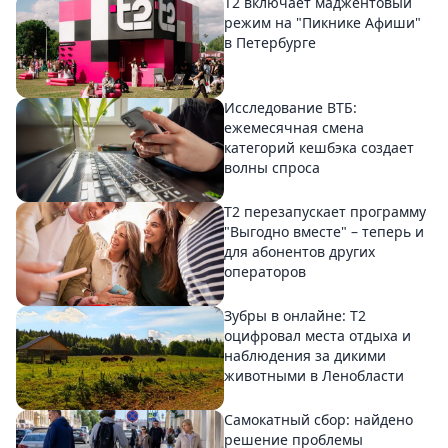
Т2 включает маджентовый
режим на "Пикнике Афиши"
в Петербурге
Исследование ВТБ:
ежемесячная смена
категорий кешбэка создает
волны спроса
Т2 перезапускает программу
"Выгодно вместе" – теперь и
для абонентов других
операторов
Зубры в онлайне: Т2
оцифровал места отдыха и
наблюдения за дикими
животными в Ленобласти
Самокатный сбор: найдено
решение проблемы