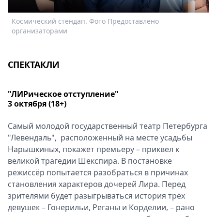
Спецпроекты
Космический стендап. Фото Предоставлено
Ф
Звезды
организаторами
Выборы
2026
Скачай
СПЕКТАКЛИ
Metro
"ЛИРическое отступление"
3 октября (18+)
Самый молодой государственный театр Петербурга
"Левендаль", расположенный на месте усадьбы
Нарышкиных, покажет премьеру – приквел к
великой трагедии Шекспира. В постановке
режиссёр попытается разобраться в причинах
становления характеров дочерей Лира. Перед
зрителями будет разыгрываться история трёх
девушек – Гонерильи, Реганы и Корделии, – рано