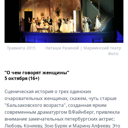
Травиата 2015
Наташи Разиной | Мариинский театр
Фото:
“О чем говорят женщины”
5 октября (16+)
Сценическая история о трех одиноких
очаровательных женщинах, скажем, чуть старше
"бальзаковского возраста", созданная ярким
современным драматургом В.Файнберг, привлекла
внимание замечательных петербургских актрис:
Любовь Коняеву, Зою Буряк и Марину Алфееву. Это