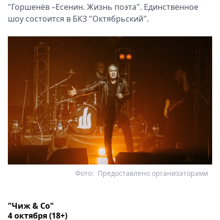
"Горшенёв –Есенин. Жизнь поэта". Единственное
шоу состоится в БКЗ "Октябрьский".
Фото:
Предоставлено организаторами
"Чиж & Co"
4 октября (18+)