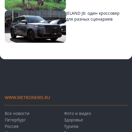
JELAND J6: один кроссовер
для разных сценариев
WWW.METRONEWS.RU
Все новости
Фото и видео
Петербург
Здоровье
Россия
Туризм