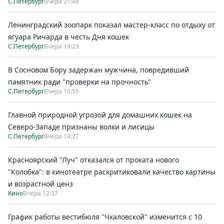
С.Петербург
Вчера 21:48
Ленинградский зоопарк показал мастер-класс по отдыху от
ягуара Ричарда в честь Дня кошек
С.Петербург
Вчера 19:23
В Сосновом Бору задержан мужчина, повредивший
памятник ради "проверки на прочность"
С.Петербург
Вчера 16:55
Главной природной угрозой для домашних кошек на
Северо-Западе признаны волки и лисицы
С.Петербург
Вчера 14:27
Красноярский "Луч" отказался от проката нового
"Колобка": в кинотеатре раскритиковали качество картины
и возрастной ценз
Кино
Вчера 12:37
График работы вестибюля "Чкаловской" изменится с 10