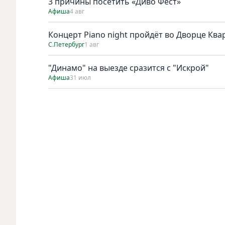
3 причины посетить «Диво Фест»
Афиша
4 авг
Концерт Piano night пройдёт во Дворце Квар
С.Петербург
1 авг
"Динамо" на выезде сразится с "Искрой"
Афиша
31 июл