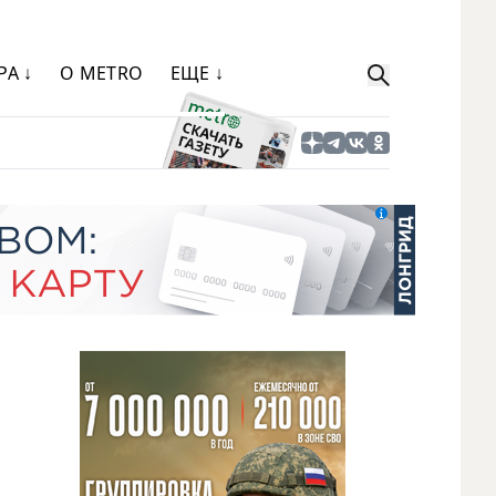
РА ↓
О METRO
ЕЩЕ ↓