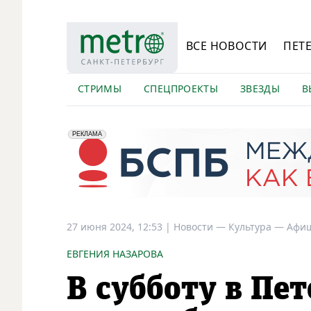
ВСЕ НОВОСТИ
ПЕТ
СТРИМЫ
СПЕЦПРОЕКТЫ
ЗВЕЗДЫ
В
erid: 2VfnxyFybV5
ПАО "Банк "Санкт-Петербург", ИНН: 7831000027
РЕКЛАМА
27 июня 2024, 12:53
|
Новости —
Культура —
Афи
ЕВГЕНИЯ НАЗАРОВА
В субботу в Пе