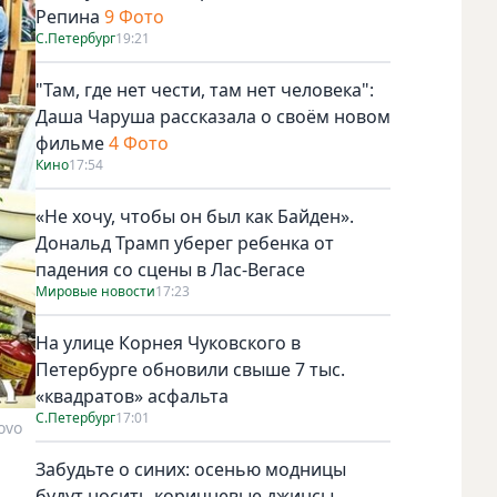
Репина
9 Фото
С.Петербург
19:21
"Там, где нет чести, там нет человека":
Даша Чаруша рассказала о своём новом
фильме
4 Фото
Кино
17:54
«Не хочу, чтобы он был как Байден».
Дональд Трамп уберег ребенка от
падения со сцены в Лас-Вегасе
Мировые новости
17:23
На улице Корнея Чуковского в
Петербурге обновили свыше 7 тыс.
«квадратов» асфальта
С.Петербург
17:01
ovo
Забудьте о синих: осенью модницы
будут носить коричневые джинсы