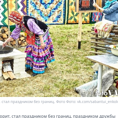
стал праздником без границ. Фото Фото: vk.com/sabantui_enkol
орит, стал праздником без границ, праздником дружбы