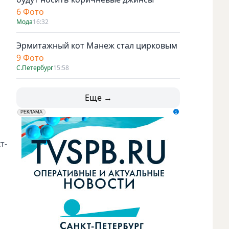
6 Фото
Мода
16:32
Эрмитажный кот Манеж стал цирковым
9 Фото
С.Петербург
15:58
Еще →
erid: LdtCK5udn
АО "ГАТР", ИНН: 7841320717
РЕКЛАМА
т-