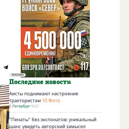
РЕКЛАМА
Социальная реклама
Последние новости
Аисты поднимают настроение
трактористам
10 Фото
С.Петербург
19:27
"Пенаты" без экспонатов: уникальный
шанс увидеть авторский замысел