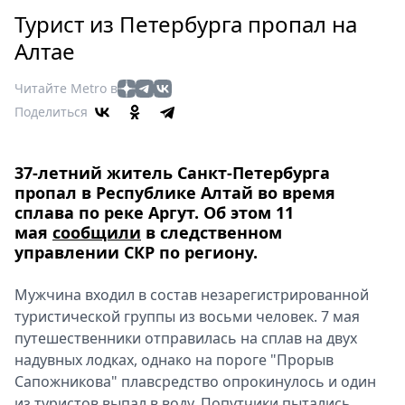
Петербург
Турист из Петербурга пропал на
Россия
Алтае
Мир
Здоровье
Читайте Metro в
Еда
Поделиться
Туризм
Мода
37-летний житель Санкт-Петербурга
Театр
пропал в Республике Алтай во время
Кино
сплава по реке Аргут. Об этом 11
Афиша
мая
сообщили
в следственном
управлении СКР по региону.
Книги
Выставки
Мужчина входил в состав незарегистрированной
Пресс-
туристической группы из восьми человек. 7 мая
релизы
путешественники отправилась на сплав на двух
О
надувных лодках, однако на пороге "Прорыв
Metro
Сапожникова" плавсредство опрокинулось и один
из туристов выпал в воду. Попутчики пытались
Стримы