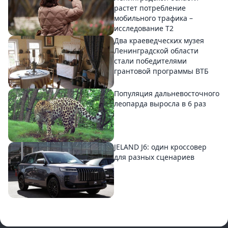
растет потребление
мобильного трафика –
исследование T2
Два краеведческих музея
Ленинградской области
стали победителями
грантовой программы ВТБ
Популяция дальневосточного
леопарда выросла в 6 раз
JELAND J6: один кроссовер
для разных сценариев