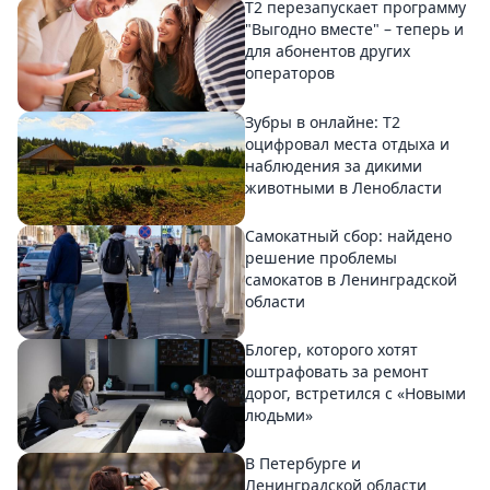
Т2 перезапускает программу
"Выгодно вместе" – теперь и
для абонентов других
операторов
Зубры в онлайне: Т2
оцифровал места отдыха и
наблюдения за дикими
животными в Ленобласти
Самокатный сбор: найдено
решение проблемы
самокатов в Ленинградской
области
Блогер, которого хотят
оштрафовать за ремонт
дорог, встретился с «Новыми
людьми»
В Петербурге и
Ленинградской области