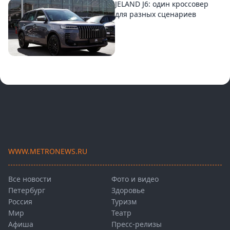
JELAND J6: один кроссовер
для разных сценариев
WWW.METRONEWS.RU
Все новости
Фото и видео
Петербург
Здоровье
Россия
Туризм
Мир
Театр
Афиша
Пресс-релизы