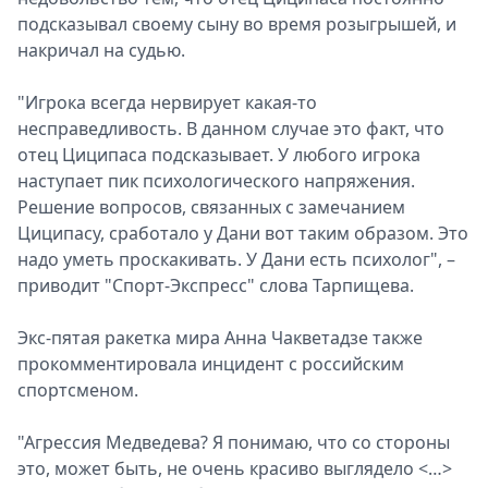
подсказывал своему сыну во время розыгрышей, и
Спецпроекты
накричал на судью.
Звезды
Выборы
"Игрока всегда нервирует какая-то
2026
несправедливость. В данном случае это факт, что
Скачай
отец Циципаса подсказывает. У любого игрока
Metro
наступает пик психологического напряжения.
Решение вопросов, связанных с замечанием
Циципасу, сработало у Дани вот таким образом. Это
надо уметь проскакивать. У Дани есть психолог", –
приводит "Спорт-Экспресс" слова Тарпищева.
Экс-пятая ракетка мира Анна Чакветадзе также
прокомментировала инцидент с российским
спортсменом.
"Агрессия Медведева? Я понимаю, что со стороны
это, может быть, не очень красиво выглядело <…>