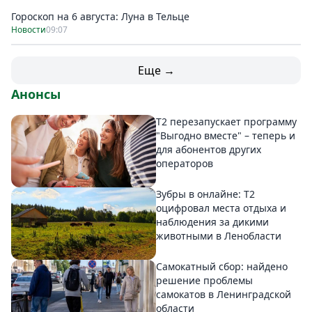
Гороскоп на 6 августа: Луна в Тельце
Новости
09:07
Еще →
Анонсы
Т2 перезапускает программу
"Выгодно вместе" – теперь и
для абонентов других
операторов
Зубры в онлайне: Т2
оцифровал места отдыха и
наблюдения за дикими
животными в Ленобласти
Самокатный сбор: найдено
решение проблемы
самокатов в Ленинградской
области