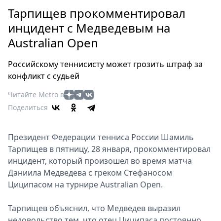
Петербург
Тарпищев прокомментировал
Россия
инцидент с Медведевым на
Мир
Australian Open
Здоровье
Еда
Российскому теннисисту может грозить штраф за
Туризм
конфликт с судьей
Мода
Читайте Metro в
Театр
Поделиться
Кино
Афиша
Президент Федерации тенниса России Шамиль
Книги
Тарпищев в пятницу, 28 января, прокомментировал
Выставки
инцидент, который произошел во время матча
Пресс-
Даниила Медведева с греком Стефаносом
релизы
Циципасом на турнире Australian Open.
О
Metro
Тарпищев объяснил, что Медведев выразил
недовольство тем, что отец Циципаса постоянно
Стримы