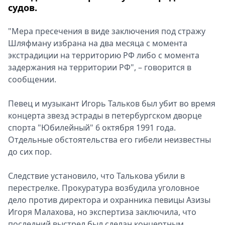
судов.
Спецпроекты
Звезды
"Мера пресечения в виде заключения под стражу
Выборы
Шляфману избрана на два месяца с момента
2026
экстрадиции на территорию РФ либо с момента
Скачай
задержания на территории РФ", – говорится в
Metro
сообщении.
Певец и музыкант Игорь Тальков был убит во время
концерта звезд эстрады в петербургском дворце
спорта "Юбилейный" 6 октября 1991 года.
Отдельные обстоятельства его гибели неизвестны
до сих пор.
Следствие установило, что Талькова убили в
перестрелке. Прокуратура возбудила уголовное
дело против директора и охранника певицы Азизы
Игоря Малахова, но экспертиза заключила, что
последний выстрел был сделан концертным