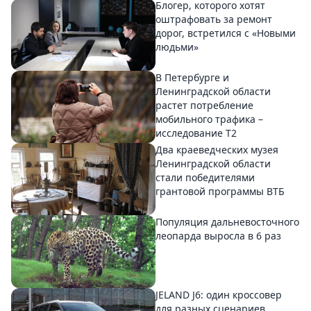
Блогер, которого хотят
оштрафовать за ремонт
дорог, встретился с «Новыми
людьми»
В Петербурге и
Ленинградской области
растет потребление
мобильного трафика –
исследование T2
Два краеведческих музея
Ленинградской области
стали победителями
грантовой программы ВТБ
Популяция дальневосточного
леопарда выросла в 6 раз
JELAND J6: один кроссовер
для разных сценариев