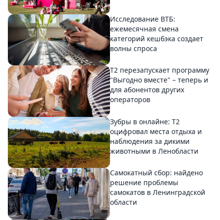
Исследование ВТБ:
ежемесячная смена
категорий кешбэка создает
волны спроса
Т2 перезапускает программу
"Выгодно вместе" – теперь и
для абонентов других
операторов
Зубры в онлайне: Т2
оцифровал места отдыха и
наблюдения за дикими
животными в Ленобласти
Самокатный сбор: найдено
решение проблемы
самокатов в Ленинградской
области