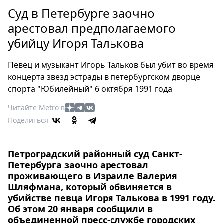
Петербург
Суд в Петербурге заочно
Россия
арестовал предполагаемого
Мир
убийцу Игоря Талькова
Здоровье
Еда
Певец и музыкант Игорь Тальков был убит во время
Туризм
концерта звезд эстрады в петербургском дворце
Мода
спорта "Юбилейный" 6 октября 1991 года
Театр
Читайте Metro в
Кино
Поделиться
Афиша
Книги
Выставки
Петроградский районный суд Санкт-
Петербурга заочно арестовал
Пресс-
проживающего в Израиле Валерия
релизы
Шляфмана, который обвиняется в
О
убийстве певца Игоря Талькова в 1991 году.
Об этом 20 января сообщили в
Metro
объединенной пресс-службе городских
Стримы