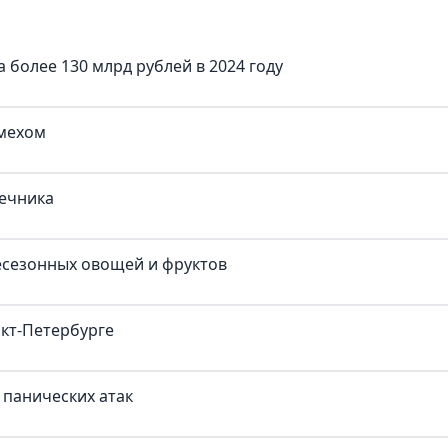
болee 130 млрд рублeй в 2024 году
смехом
ечника
есезонных овощей и фруктов
нкт-Петербурге
 панических атак