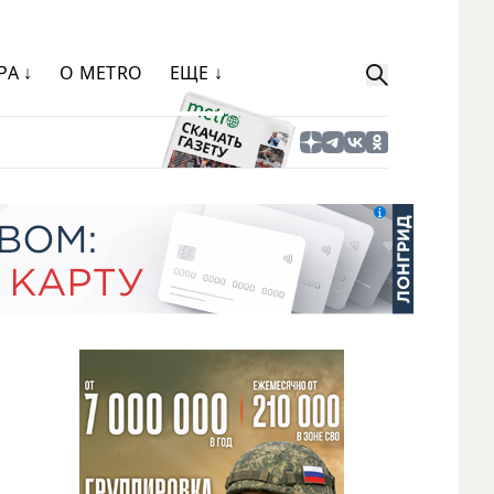
РА ↓
О METRO
ЕЩЕ ↓