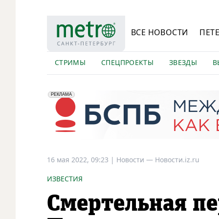
ВСЕ НОВОСТИ
ПЕТ
СТРИМЫ
СПЕЦПРОЕКТЫ
ЗВЕЗДЫ
В
erid: 2VfnxyFybV5
ПАО "Банк "Санкт-Петербург", ИНН: 7831000027
РЕКЛАМА
16 мая 2022, 09:23
|
Новости —
Новости.iz.ru
ИЗВЕСТИЯ
Смертельная пе