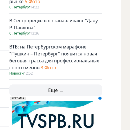
рынке
5 Фото
С.Петербург
14:22
В Сестрорецке восстанавливают "Дачу
Р. Павлова"
С.Петербург
13:36
ВТБ: на Петербургском марафоне
"Пушкин – Петербург" появится новая
беговая трасса для профессиональных
спортсменов
3 Фото
Новости
12:52
Еще →
erid: LdtCK5udn
АО "ГАТР", ИНН: 7841320717
РЕКЛАМА