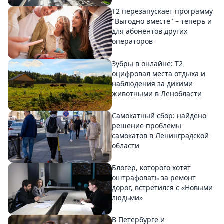
Т2 перезапускает программу
"Выгодно вместе" – теперь и
для абонентов других
операторов
Зубры в онлайне: Т2
оцифровал места отдыха и
наблюдения за дикими
животными в Ленобласти
Самокатный сбор: найдено
решение проблемы
самокатов в Ленинградской
области
Блогер, которого хотят
оштрафовать за ремонт
дорог, встретился с «Новыми
людьми»
В Петербурге и