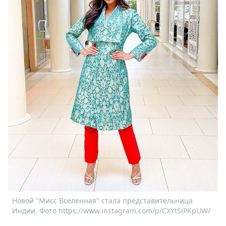
Спецпроекты
Звезды
Выборы
2026
Скачай
Metro
Новой "Мисс Вселенная" стала представительница
Индии. Фото https://www.instagram.com/p/CXYtSiPKpUW/