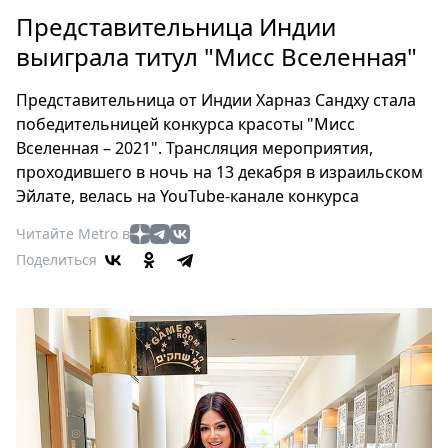
Петербург
Представительница Индии
Россия
выиграла титул "Мисс Вселенная"
Мир
Здоровье
Представительница от Индии Харназ Сандху стала
Еда
победительницей конкурса красоты "Мисс
Туризм
Вселенная – 2021". Трансляция мероприятия,
Мода
проходившего в ночь на 13 декабря в израильском
Театр
Эйлате, велась на YouTube-канале конкурса
Кино
Читайте Metro в
Афиша
Поделиться
Книги
Выставки
Пресс-
релизы
О
Metro
Стримы