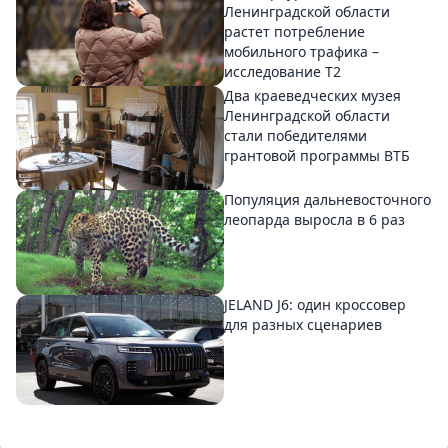
Ленинградской области
растет потребление
мобильного трафика –
исследование T2
Два краеведческих музея
Ленинградской области
стали победителями
грантовой программы ВТБ
Популяция дальневосточного
леопарда выросла в 6 раз
JELAND J6: один кроссовер
для разных сценариев