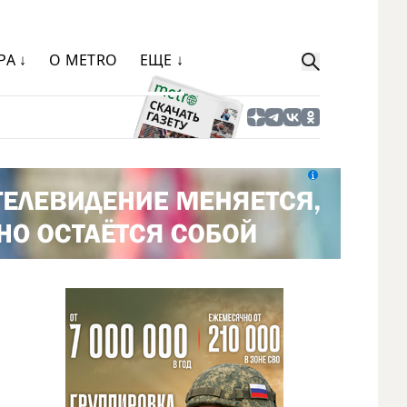
РА ↓
О METRO
ЕЩЕ ↓