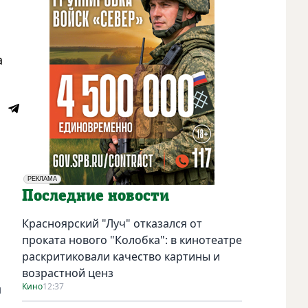
а
РЕКЛАМА
Социальная реклама
Последние новости
Красноярский "Луч" отказался от
проката нового "Колобка": в кинотеатре
раскритиковали качество картины и
возрастной ценз
Кино
12:37
и