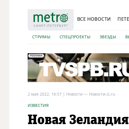
ВСЕ НОВОСТИ
ПЕТ
СТРИМЫ
СПЕЦПРОЕКТЫ
ЗВЕЗДЫ
В
erid: LdtCK5Efv
АО "ГАТР", ИНН: 7841320717
РЕКЛАМА
2 мая 2022, 16:57
|
Новости —
Новости.iz.ru
ИЗВЕСТИЯ
Новая Зеландия