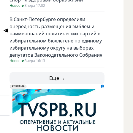
Новости
Вчера 17:02
В Санкт-Петербурге определили
очередность размещения эмблем и
наименований политических партий в
избирательном бюллетене по единому
избирательному округу на выборах
депутатов Законодательного Собрания
Новости
Вчера 16:13
Еще →
erid: LdtCK5udn
АО "ГАТР", ИНН: 7841320717
РЕКЛАМА