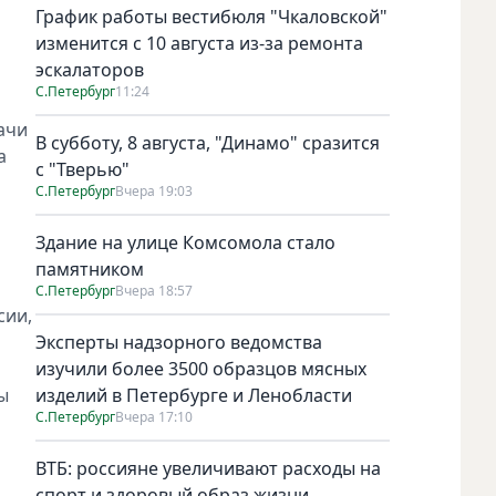
График работы вестибюля "Чкаловской"
изменится с 10 августа из-за ремонта
эскалаторов
С.Петербург
11:24
ачи
В субботу, 8 августа, "Динамо" сразится
а
с "Тверью"
С.Петербург
Вчера 19:03
Здание на улице Комсомола стало
памятником
С.Петербург
Вчера 18:57
сии,
Эксперты надзорного ведомства
изучили более 3500 образцов мясных
ы
изделий в Петербурге и Ленобласти
С.Петербург
Вчера 17:10
ВТБ: россияне увеличивают расходы на
спорт и здоровый образ жизни