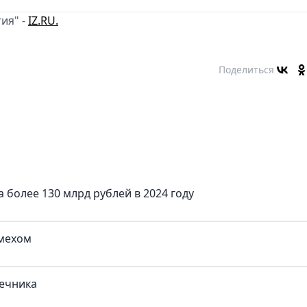
ия" -
IZ.RU.
Поделиться
болee 130 млрд рублeй в 2024 году
смехом
ечника