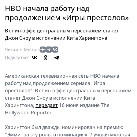
Петербург
HBO начала работу над
Россия
продолжением «Игры престолов»
Мир
Здоровье
В спин-оффе центральным персонажем станет
Еда
Джон Сноу в исполнении Кита Харингтона
Туризм
Читайте Metro в
Мода
Поделиться
Театр
Кино
Американская телевизионная сеть HBO начала
Афиша
работу над продолжением сериала "Игра
Книги
престолов". В спин-оффе центральным персонажем
Выставки
станет Джон Сноу в исполнении Кита
Пресс-
Харингтона,
передает
16 июня издание The
релизы
Hollywood Reporter.
О
Харингтон был дважды номинирован на премию
Metro
"Эмми" за эту роль: в номинациях "Лучшая мужская
Стримы