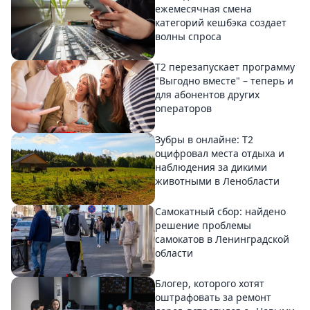
ежемесячная смена
категорий кешбэка создает
волны спроса
Т2 перезапускает программу
"Выгодно вместе" – теперь и
для абонентов других
операторов
Зубры в онлайне: Т2
оцифровал места отдыха и
наблюдения за дикими
животными в Ленобласти
Самокатный сбор: найдено
решение проблемы
самокатов в Ленинградской
области
Блогер, которого хотят
оштрафовать за ремонт