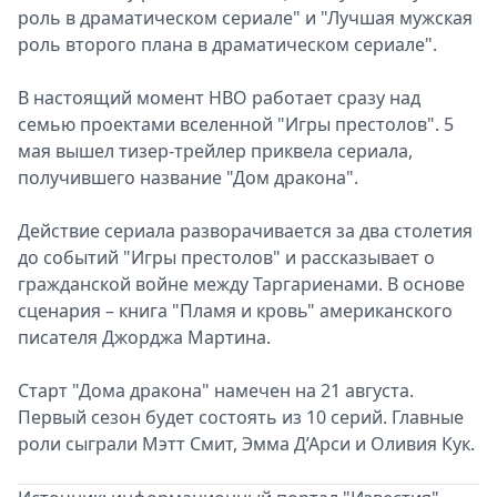
роль в драматическом сериале" и "Лучшая мужская
Спецпроекты
роль второго плана в драматическом сериале".
Звезды
Выборы
В настоящий момент HBO работает сразу над
2026
семью проектами вселенной "Игры престолов". 5
Скачай
мая вышел тизер-трейлер приквела сериала,
Metro
получившего название "Дом дракона".
Действие сериала разворачивается за два столетия
до событий "Игры престолов" и рассказывает о
гражданской войне между Таргариенами. В основе
сценария – книга "Пламя и кровь" американского
писателя Джорджа Мартина.
Старт "Дома дракона" намечен на 21 августа.
Первый сезон будет состоять из 10 серий. Главные
роли сыграли Мэтт Смит, Эмма Д’Арси и Оливия Кук.