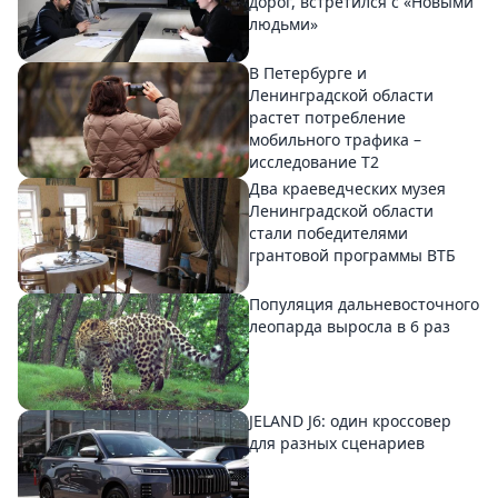
дорог, встретился с «Новыми
людьми»
В Петербурге и
Ленинградской области
растет потребление
мобильного трафика –
исследование T2
Два краеведческих музея
Ленинградской области
стали победителями
грантовой программы ВТБ
Популяция дальневосточного
леопарда выросла в 6 раз
JELAND J6: один кроссовер
для разных сценариев