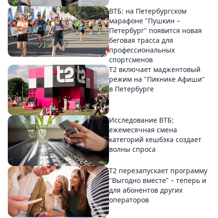
ВТБ: на Петербургском
марафоне "Пушкин –
Петербург" появится новая
беговая трасса для
профессиональных
спортсменов
Т2 включает маджентовый
режим на "Пикнике Афиши"
в Петербурге
Исследование ВТБ:
ежемесячная смена
категорий кешбэка создает
волны спроса
Т2 перезапускает программу
"Выгодно вместе" – теперь и
для абонентов других
операторов