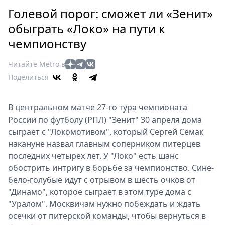
Петербург
Голевой порог: сможет ли «Зенит»
Россия
обыграть «Локо» на пути к
Мир
чемпионству
Здоровье
Еда
Читайте Metro в
Туризм
Поделиться
Мода
Театр
В центральном матче 27-го тура чемпионата
Кино
России по футболу (РПЛ) "Зенит" 30 апреля дома
Афиша
сыграет с "Локомотивом", который Сергей Семак
Книги
накануне назвал главным соперником питерцев
Выставки
последних четырех лет. У "Локо" есть шанс
обострить интригу в борьбе за чемпионство. Сине-
Пресс-
бело-голубые идут с отрывом в шесть очков от
релизы
"Динамо", которое сыграет в этом туре дома с
О
"Уралом". Москвичам нужно побеждать и ждать
Metro
осечки от питерской команды, чтобы вернуться в
Стримы