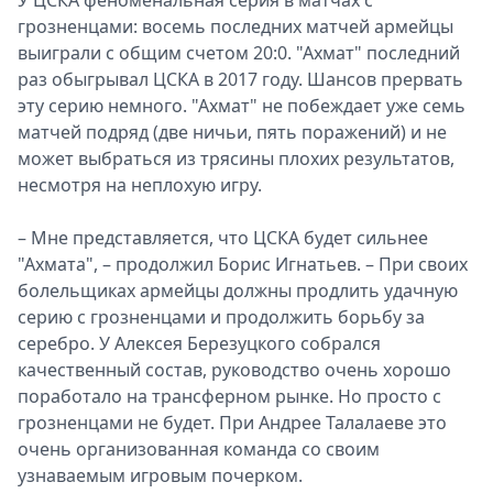
У ЦСКА феноменальная серия в матчах с
грозненцами: восемь последних матчей армейцы
выиграли с общим счетом 20:0. "Ахмат" последний
раз обыгрывал ЦСКА в 2017 году. Шансов прервать
эту серию немного. "Ахмат" не побеждает уже семь
матчей подряд (две ничьи, пять поражений) и не
может выбраться из трясины плохих результатов,
несмотря на неплохую игру.
– Мне представляется, что ЦСКА будет сильнее
"Ахмата", – продолжил Борис Игнатьев. – При своих
болельщиках армейцы должны продлить удачную
серию с грозненцами и продолжить борьбу за
серебро. У Алексея Березуцкого собрался
качественный состав, руководство очень хорошо
поработало на трансферном рынке. Но просто с
грозненцами не будет. При Андрее Талалаеве это
очень организованная команда со своим
узнаваемым игровым почерком.