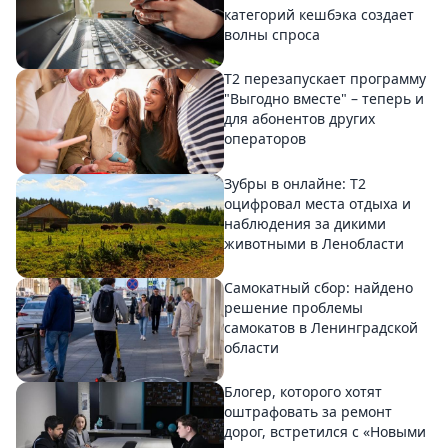
категорий кешбэка создает
волны спроса
Т2 перезапускает программу
"Выгодно вместе" – теперь и
для абонентов других
операторов
Зубры в онлайне: Т2
оцифровал места отдыха и
наблюдения за дикими
животными в Ленобласти
Самокатный сбор: найдено
решение проблемы
самокатов в Ленинградской
области
Блогер, которого хотят
оштрафовать за ремонт
дорог, встретился с «Новыми