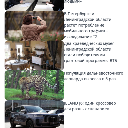
людьми»
В Петербурге и
Ленинградской области
растет потребление
мобильного трафика –
исследование T2
Два краеведческих музея
Ленинградской области
стали победителями
грантовой программы ВТБ
Популяция дальневосточного
леопарда выросла в 6 раз
JELAND J6: один кроссовер
для разных сценариев