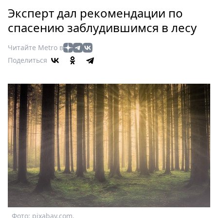
Петербург
Эксперт дал рекомендации по
Россия
спасению заблудившимся в лесу
Мир
Здоровье
Читайте Metro в
Еда
Поделиться
Туризм
Мода
Театр
Кино
Афиша
Книги
Выставки
Пресс-
релизы
О
Metro
Фото: pixabay.com.
Стримы