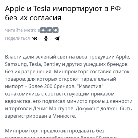
Петербург
Apple и Tesla импортируют в РФ
Россия
без их согласия
Мир
Здоровье
Читайте Metro в
Еда
Поделиться
Туризм
Мода
Власти дали зеленый свет на ввоз продукции Apple,
Театр
Samsung, Tesla, Bentley и других ушедших брендов
Кино
без их разрешения. Минпромторг составил список
Афиша
товаров, для которых откроют параллельный
Книги
импорт – более 200 брендов. "Известия"
ознакомились с соответствующим приказом
Выставки
ведомства, его подписал министр промышленности
Пресс-
и торговли Денис Мантуров. Документ должен быть
релизы
зарегистрирован в Минюсте.
О
Metro
Минпромторг предложил продавать без
Стримы