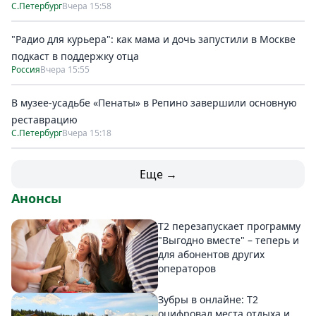
С.Петербург
Вчера 15:58
"Радио для курьера": как мама и дочь запустили в Москве
подкаст в поддержку отца
Россия
Вчера 15:55
В музее-усадьбе «Пенаты» в Репино завершили основную
реставрацию
С.Петербург
Вчера 15:18
Еще →
Анонсы
Т2 перезапускает программу
"Выгодно вместе" – теперь и
для абонентов других
операторов
Зубры в онлайне: Т2
оцифровал места отдыха и