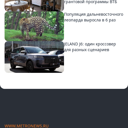
грантовой программы ВТБ
Популяция дальневосточного
леопарда выросла в 6 раз
JELAND J6: один кроссовер
для разных сценариев
WWW.METRONEWS.RU