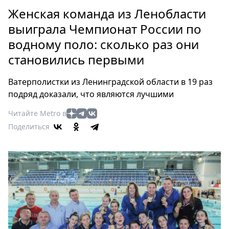
Петербург
Женская команда из Ленобласти
Россия
выиграла Чемпионат России по
Мир
водному поло: сколько раз они
Здоровье
становились первыми
Еда
Туризм
Ватерполистки из Ленинградской области в 19 раз
Мода
подряд доказали, что являются лучшими
Театр
Читайте Metro в
Кино
Поделиться
Афиша
Книги
Выставки
Пресс-
релизы
О
Metro
Стримы