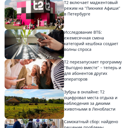
Т2 включает маджентовый
режим на "Пикнике Афиши"
в Петербурге
Исследование ВТБ:
ежемесячная смена
категорий кешбэка создает
волны спроса
Т2 перезапускает программу
"Выгодно вместе" – теперь и
для абонентов других
операторов
Зубры в онлайне: Т2
оцифровал места отдыха и
наблюдения за дикими
животными в Ленобласти
Самокатный сбор: найдено
решение проблемы