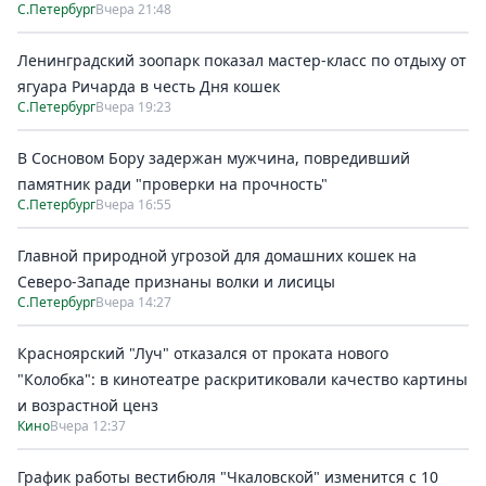
С.Петербург
Вчера 21:48
Ленинградский зоопарк показал мастер-класс по отдыху от
ягуара Ричарда в честь Дня кошек
С.Петербург
Вчера 19:23
В Сосновом Бору задержан мужчина, повредивший
памятник ради "проверки на прочность"
С.Петербург
Вчера 16:55
Главной природной угрозой для домашних кошек на
Северо-Западе признаны волки и лисицы
С.Петербург
Вчера 14:27
Красноярский "Луч" отказался от проката нового
"Колобка": в кинотеатре раскритиковали качество картины
и возрастной ценз
Кино
Вчера 12:37
График работы вестибюля "Чкаловской" изменится с 10