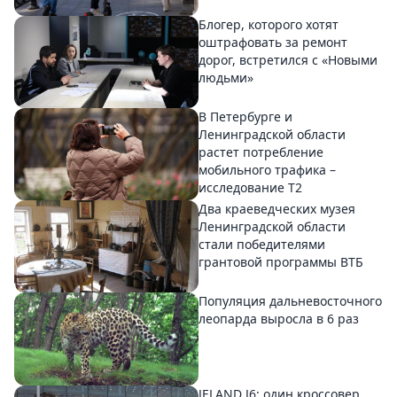
Блогер, которого хотят
оштрафовать за ремонт
дорог, встретился с «Новыми
людьми»
В Петербурге и
Ленинградской области
растет потребление
мобильного трафика –
исследование T2
Два краеведческих музея
Ленинградской области
стали победителями
грантовой программы ВТБ
Популяция дальневосточного
леопарда выросла в 6 раз
JELAND J6: один кроссовер