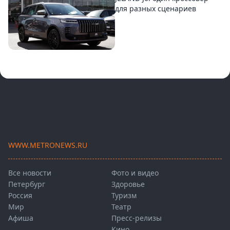
для разных сценариев
WWW.METRONEWS.RU
Все новости
Фото и видео
Петербург
Здоровье
Россия
Туризм
Мир
Театр
Афиша
Пресс-релизы
Кино