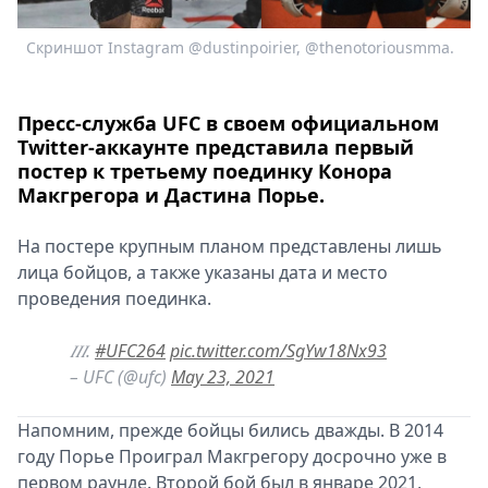
Спецпроекты
Скриншот Instagram @dustinpoirier, @thenotoriousmma.
Звезды
Выборы
2026
Пресс-служба UFC в своем официальном
Скачай
Twitter-аккаунте представила первый
Metro
постер к третьему поединку Конора
Макгрегора и Дастина Порье.
На постере крупным планом представлены лишь
лица бойцов, а также указаны дата и место
проведения поединка.
𝐼𝐼𝐼.
#UFC264
pic.twitter.com/SgYw18Nx93
– UFC (@ufc)
May 23, 2021
Напомним, прежде бойцы бились дважды. В 2014
году Порье Проиграл Макгрегору досрочно уже в
первом раунде. Второй бой был в январе 2021,