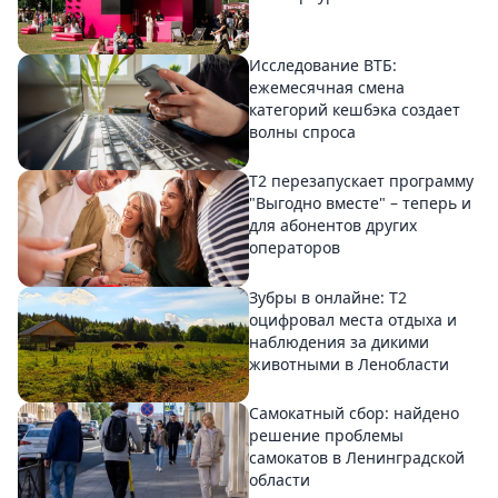
Исследование ВТБ:
ежемесячная смена
категорий кешбэка создает
волны спроса
Т2 перезапускает программу
"Выгодно вместе" – теперь и
для абонентов других
операторов
Зубры в онлайне: Т2
оцифровал места отдыха и
наблюдения за дикими
животными в Ленобласти
Самокатный сбор: найдено
решение проблемы
самокатов в Ленинградской
области