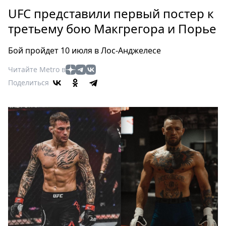
Петербург
UFC представили первый постер к
Россия
третьему бою Макгрегора и Порье
Мир
Здоровье
Бой пройдет 10 июля в Лос-Анджелесе
Еда
Читайте Metro в
Туризм
Поделиться
Мода
Театр
Кино
Афиша
Книги
Выставки
Пресс-
релизы
О
Metro
Стримы