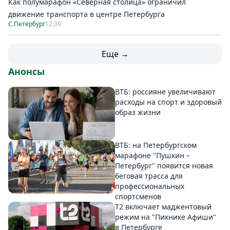
Как полумарафон «Северная столица» ограничил
движение транспорта в центре Петербурга
С.Петербург
12:39
Еще →
Анонсы
ВТБ: россияне увеличивают
расходы на спорт и здоровый
образ жизни
ВТБ: на Петербургском
марафоне "Пушкин –
Петербург" появится новая
беговая трасса для
профессиональных
спортсменов
Т2 включает маджентовый
режим на "Пикнике Афиши"
в Петербурге