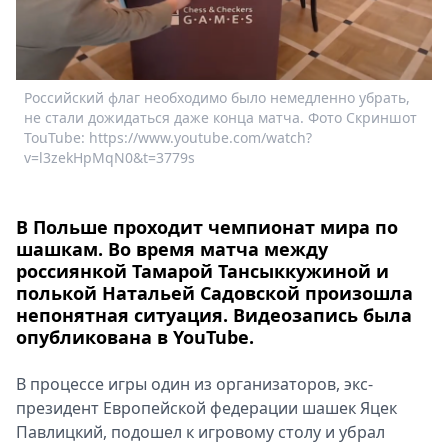
Спецпроекты
Звезды
Выборы
2026
Российский флаг необходимо было немедленно убрать,
Скачай
не стали дожидаться даже конца матча. Фото Скриншот
TouTube: https://www.youtube.com/watch?
Metro
v=l3zekHpMqN0&t=3779s
В Польше проходит чемпионат мира по
шашкам. Во время матча между
россиянкой Тамарой Тансыккужиной и
полькой Натальей Садовской произошла
непонятная ситуация. Видеозапись была
опубликована в YouTube.
В процессе игры один из организаторов, экс-
президент Европейской федерации шашек Яцек
Павлицкий, подошел к игровому столу и убрал