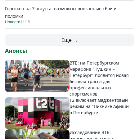
Гороскоп на 7 августа: возможны внезапные сбои и
поломки
Новости
11:15
Еще →
Анонсы
ВТБ: на Петербургском
марафоне "Пушкин –
Петербург" появится новая
беговая трасса для
профессиональных
спортсменов
Т2 включает маджентовый
режим на "Пикнике Афиши"
в Петербурге
Исследование ВТБ:
ежемесячная смена