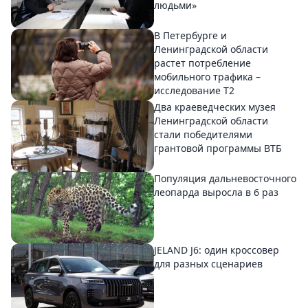
людьми»
В Петербурге и
Ленинградской области
растет потребление
мобильного трафика –
исследование T2
Два краеведческих музея
Ленинградской области
стали победителями
грантовой программы ВТБ
Популяция дальневосточного
леопарда выросла в 6 раз
JELAND J6: один кроссовер
для разных сценариев