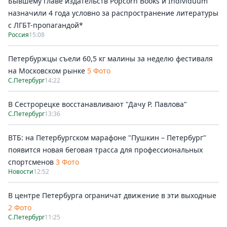
Бывшему главе издательств Popcorn Books и Individuum
назначили 4 года условно за распространение литературы
с ЛГБТ-пропагандой*
Россия
15:08
Петербуржцы съели 60,5 кг малины за неделю фестиваля
на Московском рынке
5 Фото
С.Петербург
14:22
В Сестрорецке восстанавливают "Дачу Р. Павлова"
С.Петербург
13:36
ВТБ: на Петербургском марафоне "Пушкин – Петербург"
появится новая беговая трасса для профессиональных
спортсменов
3 Фото
Новости
12:52
В центре Петербурга ограничат движение в эти выходные
2 Фото
С.Петербург
11:25