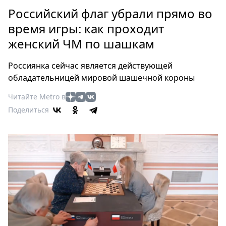
Петербург
Российский флаг убрали прямо во
Россия
время игры: как проходит
Мир
женский ЧМ по шашкам
Здоровье
Еда
Россиянка сейчас является действующей
Туризм
обладательницей мировой шашечной короны
Мода
Читайте Metro в
Театр
Поделиться
Кино
Афиша
Книги
Выставки
Пресс-
релизы
О
Metro
Стримы