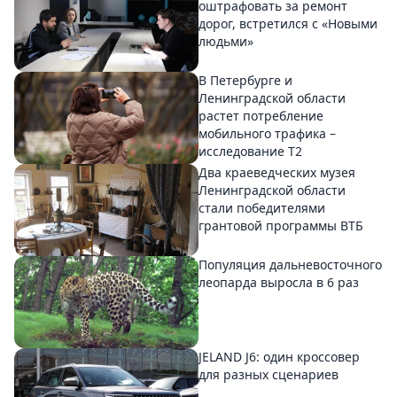
оштрафовать за ремонт
дорог, встретился с «Новыми
людьми»
В Петербурге и
Ленинградской области
растет потребление
мобильного трафика –
исследование T2
Два краеведческих музея
Ленинградской области
стали победителями
грантовой программы ВТБ
Популяция дальневосточного
леопарда выросла в 6 раз
JELAND J6: один кроссовер
для разных сценариев