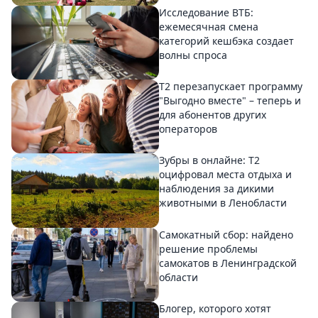
Исследование ВТБ:
ежемесячная смена
категорий кешбэка создает
волны спроса
Т2 перезапускает программу
"Выгодно вместе" – теперь и
для абонентов других
операторов
Зубры в онлайне: Т2
оцифровал места отдыха и
наблюдения за дикими
животными в Ленобласти
Самокатный сбор: найдено
решение проблемы
самокатов в Ленинградской
области
Блогер, которого хотят