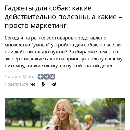
Петербург
Гаджеты для собак: какие
Россия
действительно полезны, а какие –
Мир
просто маркетинг
Здоровье
Еда
Сегодня на рынке зоотоваров представлено
Туризм
множество "умных" устройств для собак, но все ли
Мода
они действительно нужны? Разбираемся вместе с
Театр
экспертом, какие гаджеты принесут пользу вашему
Кино
питомцу, а какие окажутся пустой тратой денег.
Афиша
Читайте Metro в
Книги
Поделиться
Выставки
Пресс-
релизы
О
Metro
Стримы