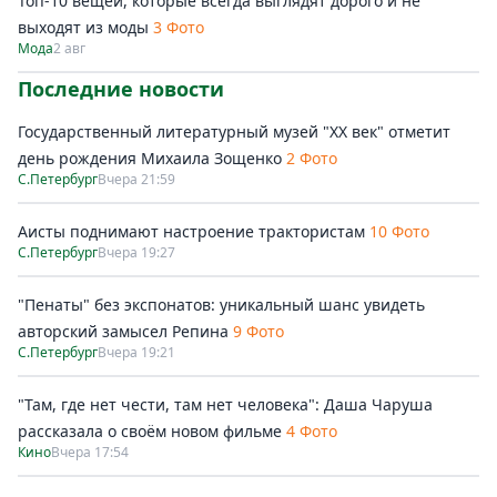
Топ-10 вещей, которые всегда выглядят дорого и не
выходят из моды
3 Фото
Мода
2 авг
Последние новости
Государственный литературный музей "ХХ век" отметит
день рождения Михаила Зощенко
2 Фото
С.Петербург
Вчера 21:59
Аисты поднимают настроение трактористам
10 Фото
С.Петербург
Вчера 19:27
"Пенаты" без экспонатов: уникальный шанс увидеть
авторский замысел Репина
9 Фото
С.Петербург
Вчера 19:21
"Там, где нет чести, там нет человека": Даша Чаруша
рассказала о своём новом фильме
4 Фото
Кино
Вчера 17:54