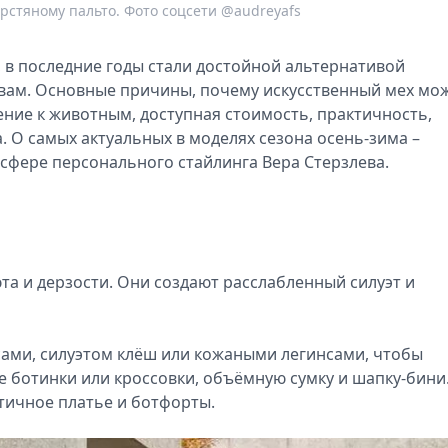
ерстяному пальто. Фото соцсети @audreyafs
, в последние годы стали достойной альтернативой
ам. Основные причины, почему искусственный мех мо
ние к животным, доступная стоимость, практичность,
 О самых актуальных в моделях сезона осень-зима –
сфере персонального стайлинга Вера Стерзлева.
а и дерзости. Они создают расслабленный силуэт и
сами, силуэтом клёш или кожаными легинсами, чтобы
 ботинки или кроссовки, объёмную сумку и шапку-бини
тичное платье и ботфорты.