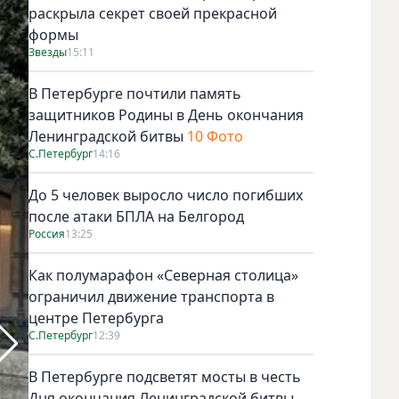
раскрыла секрет своей прекрасной
формы
Звезды
15:11
В Петербурге почтили память
защитников Родины в День окончания
Ленинградской битвы
10 Фото
С.Петербург
14:16
До 5 человек выросло число погибших
после атаки БПЛА на Белгород
Россия
13:25
Как полумарафон «Северная столица»
ограничил движение транспорта в
центре Петербурга
С.Петербург
12:39
Шуба Love Republic (25 999 руб.) Фото соцсети @alexlysko
В Петербурге подсветят мосты в честь
Дня окончания Ленинградской битвы