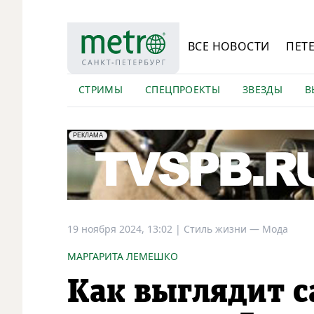
ВСЕ НОВОСТИ
ПЕТ
СТРИМЫ
СПЕЦПРОЕКТЫ
ЗВЕЗДЫ
В
erid: LdtCK5Efv
АО "ГАТР", ИНН: 7841320717
РЕКЛАМА
19 ноября 2024, 13:02
|
Стиль жизни —
Мода
МАРГАРИТА ЛЕМЕШКО
Как выглядит с