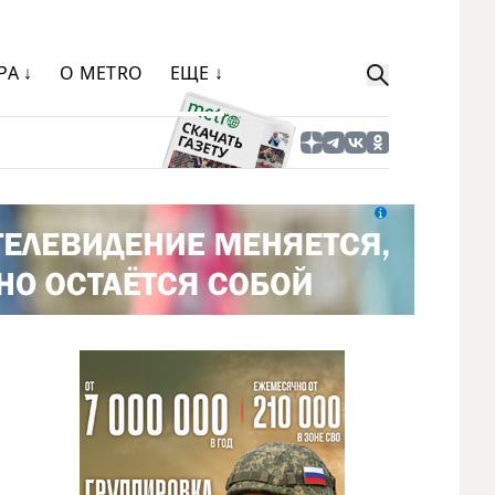
РА ↓
О METRO
ЕЩЕ ↓