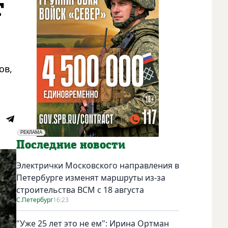
т
ов,
РЕКЛАМА
Социальная реклама
Последние новости
Электрички Московского направления в
Петербурге изменят маршруты из-за
строительства ВСМ с 18 августа
С.Петербург
16:23
"Уже 25 лет это не ем": Ирина Ортман