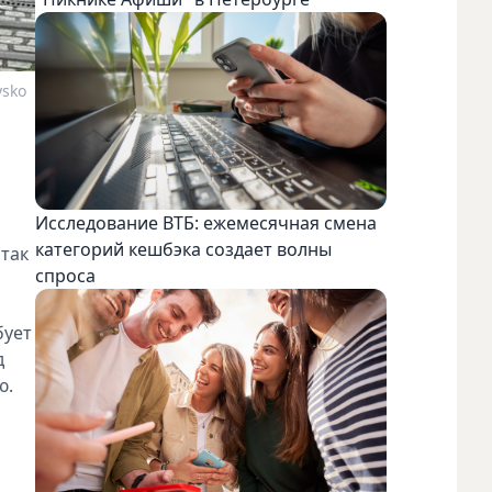
ysko
Исследование ВТБ: ежемесячная смена
категорий кешбэка создает волны
 так
спроса
бует
д
ю.