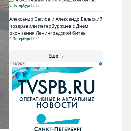
С.Петербург
12:22
Александр Беглов и Александр Бельский
поздравили петербуржцев с Днём
окончания Ленинградской битвы
С.Петербург
11:30
Еще →
erid: LdtCK5udn
АО "ГАТР", ИНН: 7841320717
РЕКЛАМА